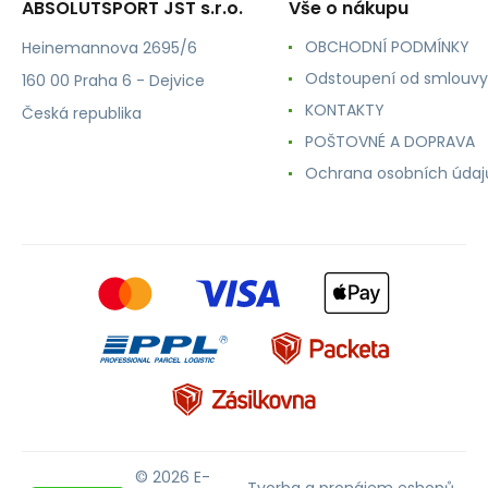
ABSOLUTSPORT JST s.r.o.
Vše o nákupu
OBCHODNÍ PODMÍNKY
Heinemannova 2695/6
Odstoupení od smlouvy
160 00 Praha 6 - Dejvice
KONTAKTY
Česká republika
POŠTOVNÉ A DOPRAVA
Ochrana osobních údaj
© 2026 E-