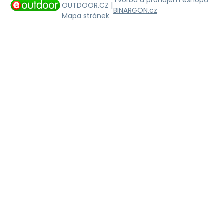
Tvorba a pronájem eshopů
OUTDOOR.CZ |
BINARGON.cz
Mapa stránek