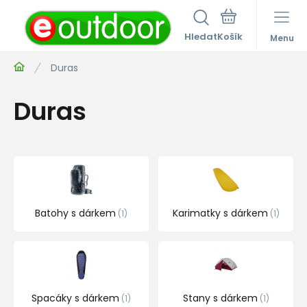
Hledat
Menu
Duras
Duras
Batohy s dárkem
Karimatky s dárkem
1
1
Spacáky s dárkem
Stany s dárkem
1
1