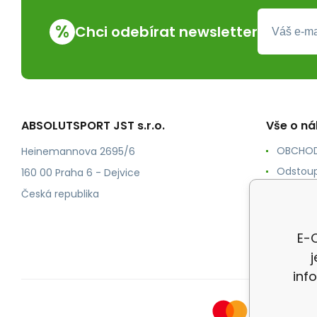
%
Chci odebírat newsletter
ABSOLUTSPORT JST s.r.o.
Vše o n
OBCHOD
Heinemannova 2695/6
Odstoup
160 00 Praha 6 - Dejvice
KONTAK
Česká republika
POŠTOV
Ochrana
E-O
inf