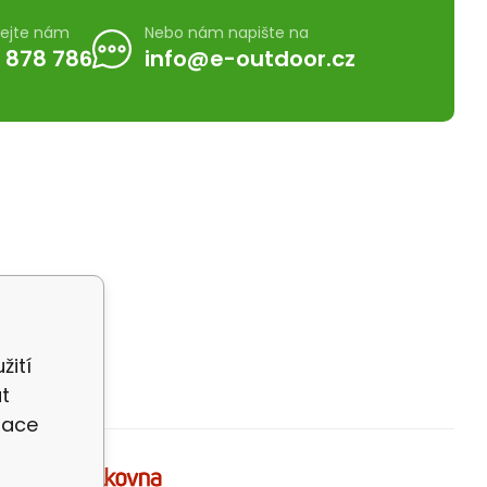
lejte nám
Nebo nám napište na
 878 786
info@e-outdoor.cz
žití
t
zace