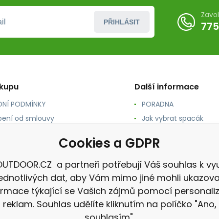
Zavo
PŘIHLÁSIT
775
ákupu
Další informace
NÍ PODMÍNKY
PORADNA
ení od smlouvy
Jak vybrat spacák
TY
Jak vybrat batoh
Cookies a GDPR
NÉ A DOPRAVA
Jak vybrat karimatku
 osobních údajů
Reklamace
UTDOOR.CZ a partneři potřebují Váš souhlas k vyu
jednotlivých dat, aby Vám mimo jiné mohli ukazova
ormace týkající se Vašich zájmů pomocí personali
reklam. Souhlas udělíte kliknutím na políčko "Ano,
souhlasím".