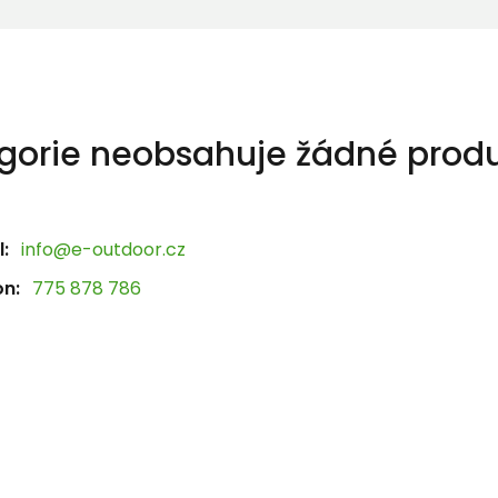
gorie neobsahuje žádné produ
:
info@e-outdoor.cz
on:
775 878 786