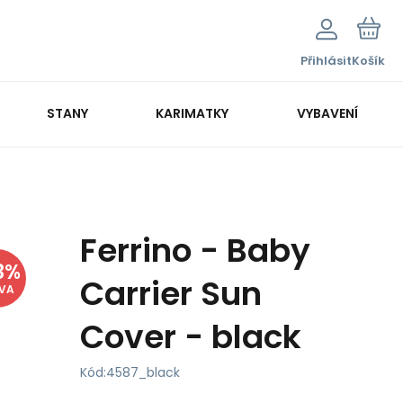
Přihlásit
Košík
STANY
KARIMATKY
VYBAVENÍ
Ferrino - Baby
3
%
Carrier Sun
EVA
Cover - black
Kód:
4587_black