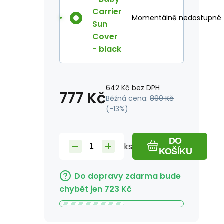
Carrier
Momentálně nedostupné
Sun
Cover
- black
642
Kč
bez DPH
777
Kč
Běžná cena:
890
Kč
(-
13
%)
DO
ks
KOŠÍKU
Do dopravy zdarma bude
chybět jen
723
Kč