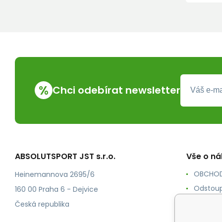
%
Chci odebírat newsletter
ABSOLUTSPORT JST s.r.o.
Vše o n
OBCHOD
Heinemannova 2695/6
Odstoup
160 00 Praha 6 - Dejvice
KONTAK
Česká republika
POŠTOV