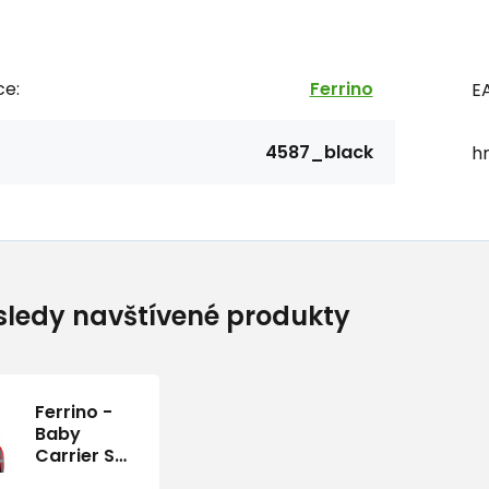
ce:
Ferrino
E
4587_black
h
ledy navštívené produkty
Ferrino -
Baby
Carrier Sun
Cover