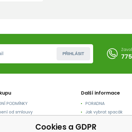
Zavo
PŘIHLÁSIT
775
ákupu
Další informace
NÍ PODMÍNKY
PORADNA
ení od smlouvy
Jak vybrat spacák
TY
Jak vybrat batoh
Cookies a GDPR
NÉ A DOPRAVA
Jak vybrat karimatku