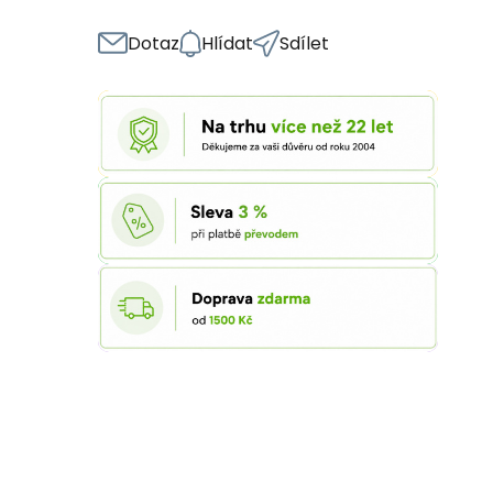
Dotaz
Hlídat
Sdílet