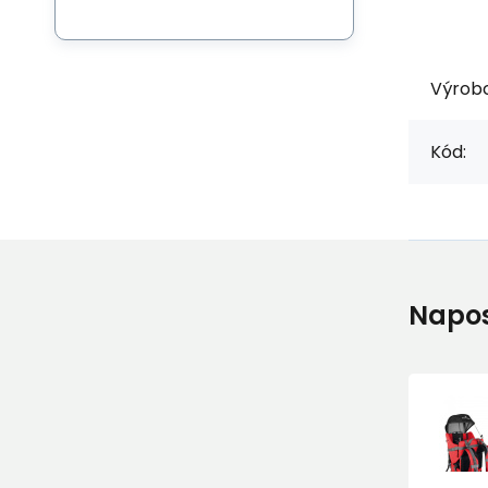
Výrob
Kód:
Napos