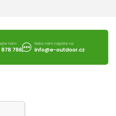
lejte nám
Nebo nám napište na
 878 786
info@e-outdoor.cz