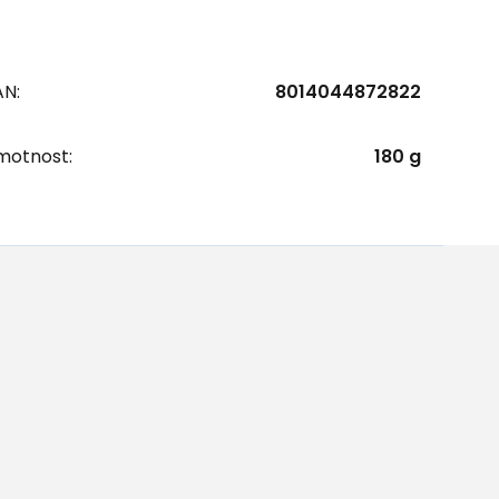
AN:
8014044872822
motnost:
180 g