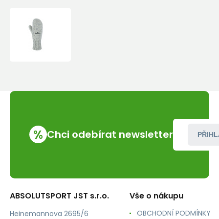
Ferrino
-
Bergen
Mitt
%
Chci odebírat newsletter
PŘIHL
ABSOLUTSPORT JST s.r.o.
Vše o nákupu
OBCHODNÍ PODMÍNKY
Heinemannova 2695/6