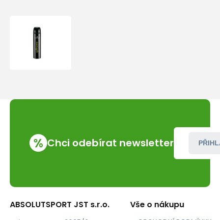
Ferrino
-
Extreme
Vacuum
Bottle
-
750
ml
%
Chci odebírat newsletter
PŘIHL
ABSOLUTSPORT JST s.r.o.
Vše o nákupu