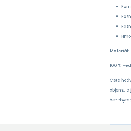
Pomá
Rozm
Rozm
Hmot
Materiál:
100 % Hed
Čisté hedv
objemu a j
bez zbyte