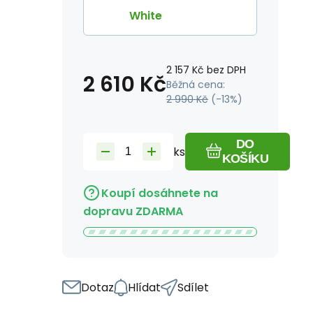
White
2 157
Kč
bez DPH
2 610
Kč
Běžná cena:
2 990
Kč
(-
13
%)
DO
ks
KOŠÍKU
Koupí dosáhnete na
dopravu ZDARMA
Dotaz
Hlídat
Sdílet