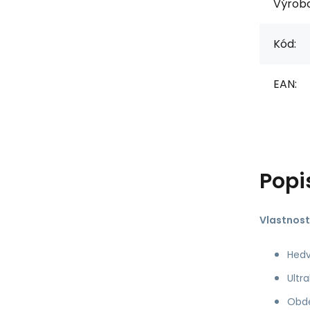
Výrob
Kód:
EAN:
Popi
Vlastnost
Hedv
Ultr
Obdé