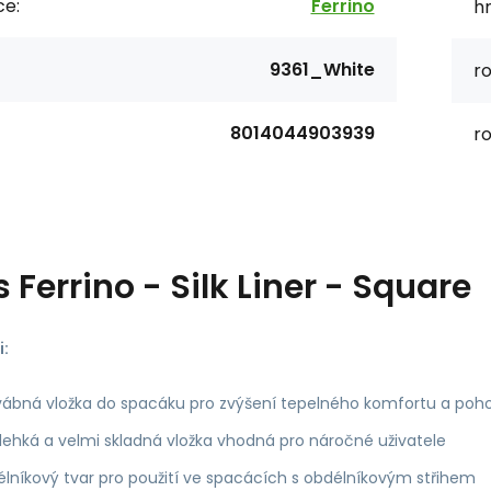
ce:
Ferrino
h
9361_White
r
8014044903939
r
s
Ferrino - Silk Liner - Square
i:
ábná vložka do spacáku pro zvýšení tepelného komfortu a pohod
alehká a velmi skladná vložka vhodná pro náročné uživatele
lníkový tvar pro použití ve spacácích s obdélníkovým střihem