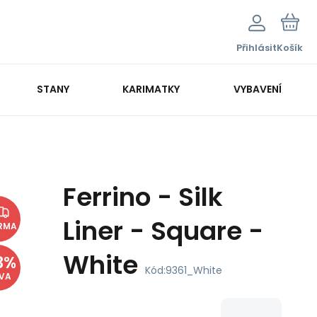
Přihlásit
Košík
STANY
KARIMATKY
VYBAVENÍ
Ferrino - Silk
Liner - Square -
RMA
White
3
%
Kód:
9361_White
EVA