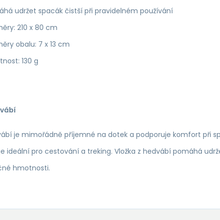
há udržet spacák čistší při pravidelném používání
ěry: 210 x 80 cm
ěry obalu: 7 x 13 cm
nost: 130 g
vábí
ábí je mimořádně příjemné na dotek a podporuje komfort při sp
e ideální pro cestování a treking. Vložka z hedvábí pomáhá udrž
čné hmotnosti.