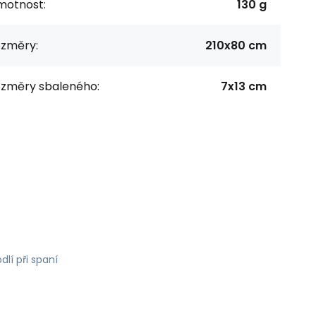
motnost:
130 g
ozměry:
210x80 cm
ozměry sbaleného:
7x13 cm
lí při spaní