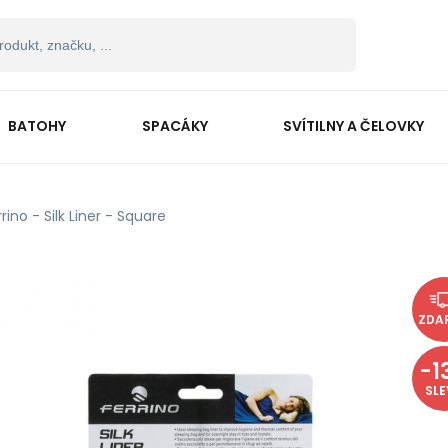
BATOHY
SPACÁKY
SVÍTILNY A ČELOVKY
rrino - Silk Liner - Square
ZDA
-
1
SL