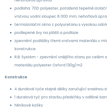
nehořlavou úpravou
podlaha: 70D polyester, potažená tepelně izolač
vrstvou; vodní sloupec 8 000 mm; nehořlavá úpr
termoizolační okno z polyuretanu s vysokou odoln
podlepené švy na plášti a podlaze
zpevnění podlážky třemi vrstvami materiálu v mí
konstrukce
R.B. Systém - zpevnění vnějšího stanu po celém
materiálu polyester Oxford 130g/m2
Konstrukce
4 duralové tyče stejné délky zaručující snadnou 
1 duralová tyč pro stavbu předsíňky v odlišné bar
hliníkové kolíky