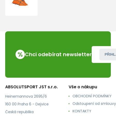
2
%
Chci odebírat newsletter
PŘIHL
ABSOLUTSPORT JST s.r.o.
Vše o nákupu
OBCHODNÍ PODMÍNKY
Heinemannova 2695/6
Odstoupení od smlouvy
160 00 Praha 6 - Dejvice
KONTAKTY
Česká republika