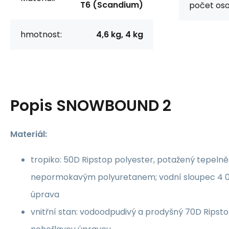
T6 (Scandium)
počet oso
hmotnost:
4,6 kg, 4 kg
Popis
SNOWBOUND 2
Materiál:
tropiko: 50D Ripstop polyester, potažený tepelně
nepormokavým polyuretanem; vodní sloupec 4 
úprava
vnitřní stan: vodoodpudivý a prodyšný 70D Ripsto