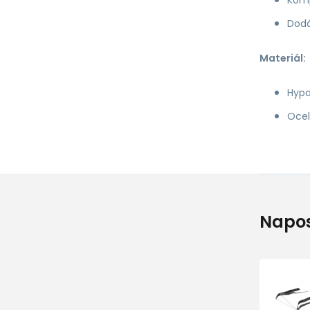
Dodá
Materiál:
Hypa
Ocel
Napos