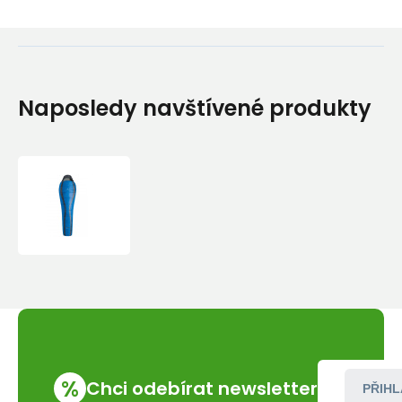
Naposledy navštívené produkty
Ferrino
-
Yukon
Plus
%
Chci odebírat newsletter
PŘIHL