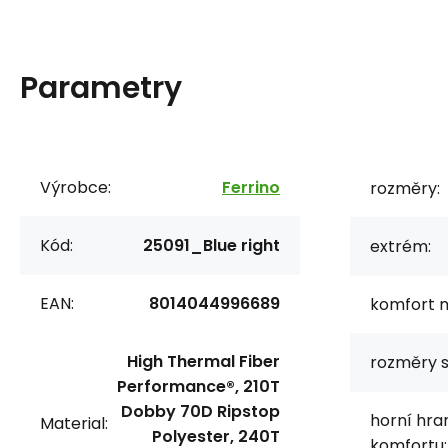
Parametry
Výrobce:
Ferrino
rozměry:
Kód:
25091_Blue right
extrém:
EAN:
8014044996689
komfort m
High Thermal Fiber
rozměry 
Performance®, 210T
Dobby 70D Ripstop
horní hra
Material:
Polyester, 240T
komfortu: