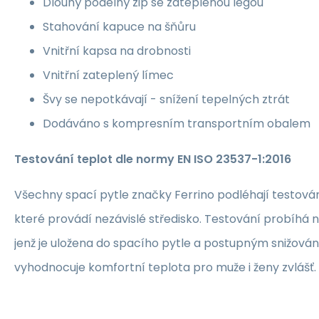
Dlouhý podélný zip se zateplenou légou
Stahování kapuce na šňůru
Vnitřní kapsa na drobnosti
Vnitřní zateplený límec
Švy se nepotkávají - snížení tepelných ztrát
Dodáváno s kompresním transportním obalem
Testování teplot dle normy EN ISO 23537-1:2016
Všechny spací pytle značky Ferrino podléhají testován
které provádí nezávislé středisko. Testování probíhá n
jenž je uložena do spacího pytle a postupným snižování
vyhodnocuje komfortní teplota pro muže i ženy zvlášť.