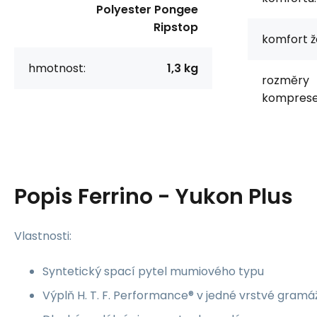
Polyester Pongee
Ripstop
komfort ž
hmotnost:
1,3 kg
rozměry
komprese
Popis
Ferrino - Yukon Plus
Vlastnosti:
Syntetický spací pytel mumiového typu
Výplň H. T. F. Performance® v jedné vrstvé gram