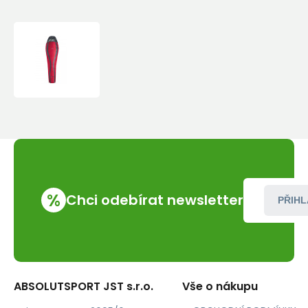
Ferrino
-
Yukon
Pro
%
Chci odebírat newsletter
PŘIHL
ABSOLUTSPORT JST s.r.o.
Vše o nákupu