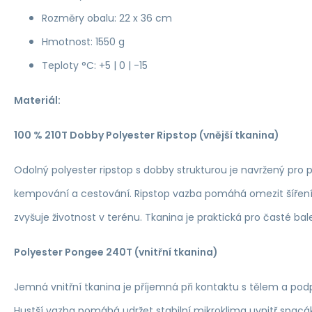
Rozměry obalu: 22 x 36 cm
Hmotnost: 1550 g
Teploty °C: +5 | 0 | -15
Materiál:
100 % 210T Dobby Polyester Ripstop (vnější tkanina)
Odolný polyester ripstop s dobby strukturou je navržený pro p
kempování a cestování. Ripstop vazba pomáhá omezit šíření
zvyšuje životnost v terénu. Tkanina je praktická pro časté bal
Polyester Pongee 240T (vnitřní tkanina)
Jemná vnitřní tkanina je příjemná při kontaktu s tělem a podp
Hustší vazba pomáhá udržet stabilní mikroklima uvnitř spacák