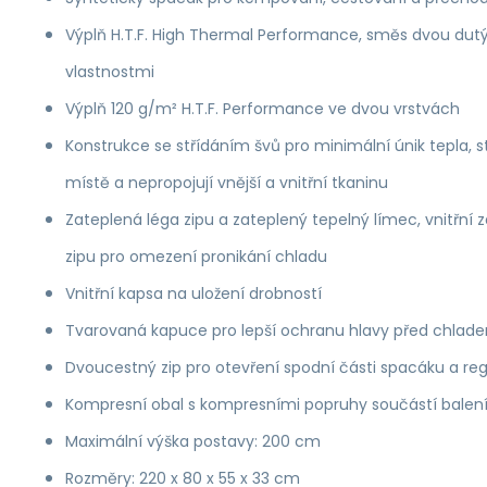
Výplň H.T.F. High Thermal Performance, směs dvou dutý
vlastnostmi
Výplň 120 g/m² H.T.F. Performance ve dvou vrstvách
Konstrukce se střídáním švů pro minimální únik tepla, 
místě a nepropojují vnější a vnitřní tkaninu
Zateplená léga zipu a zateplený tepelný límec, vnitřní 
zipu pro omezení pronikání chladu
Vnitřní kapsa na uložení drobností
Tvarovaná kapuce pro lepší ochranu hlavy před chlad
Dvoucestný zip pro otevření spodní části spacáku a regu
Kompresní obal s kompresními popruhy součástí balen
Maximální výška postavy: 200 cm
Rozměry: 220 x 80 x 55 x 33 cm