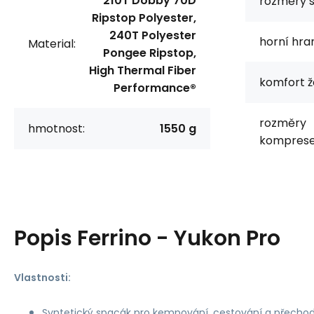
210T Dobby 70D
rozměry 
Ripstop Polyester,
240T Polyester
horní hra
Material:
Pongee Ripstop,
High Thermal Fiber
komfort ž
Performance®
rozměry
hmotnost:
1550 g
komprese
Popis
Ferrino - Yukon Pro
Vlastnosti:
Syntetický spacák pro kempování, cestování a přecho