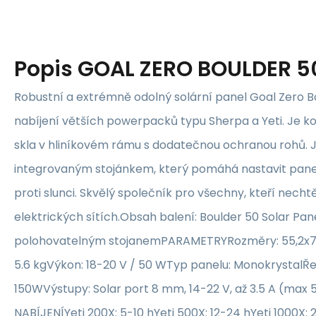
Popis
GOAL ZERO BOULDER 5
Robustní a extrémně odolný solární panel Goal Zero Bo
nabíjení větších powerpacků typu Sherpa a Yeti. Je k
skla v hliníkovém rámu s dodatečnou ochranou rohů. 
integrovaným stojánkem, který pomáhá nastavit panel
proti slunci. Skvělý společník pro všechny, kteří nechtěj
elektrických sítích.Obsah balení: Boulder 50 Solar Pa
polohovatelným stojanemPARAMETRYRozměry: 55,2x
5.6 kgVýkon: 18-20 V / 50 WTyp panelu: MonokrystalŘe
150WVýstupy: Solar port 8 mm, 14-22 V, až 3.5 A (ma
NABÍJENÍYeti 200X: 5-10 hYeti 500X: 12-24 hYeti 1000X: 