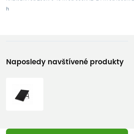
h
Naposledy navštívené produkty
GOAL
ZERO
BOULDER
50