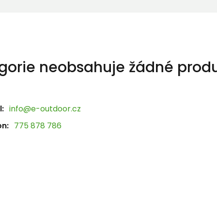
gorie neobsahuje žádné produ
:
info@e-outdoor.cz
on:
775 878 786