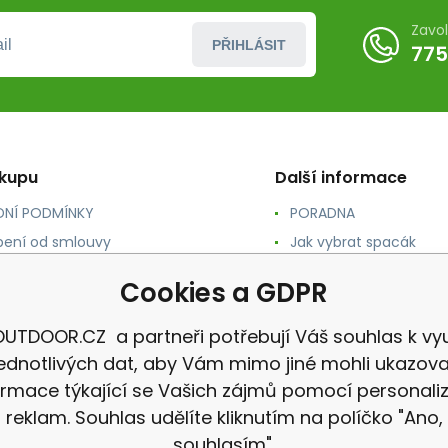
Zavo
PŘIHLÁSIT
775
ákupu
Další informace
NÍ PODMÍNKY
PORADNA
ení od smlouvy
Jak vybrat spacák
TY
Jak vybrat batoh
Cookies a GDPR
NÉ A DOPRAVA
Jak vybrat karimatku
 osobních údajů
Reklamace
UTDOOR.CZ a partneři potřebují Váš souhlas k vyu
jednotlivých dat, aby Vám mimo jiné mohli ukazova
ormace týkající se Vašich zájmů pomocí personali
reklam. Souhlas udělíte kliknutím na políčko "Ano,
souhlasím".