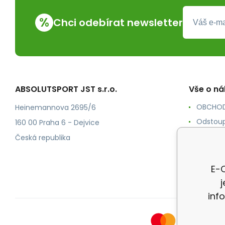
%
Chci odebírat newsletter
ABSOLUTSPORT JST s.r.o.
Vše o n
OBCHOD
Heinemannova 2695/6
Odstoup
160 00 Praha 6 - Dejvice
KONTAK
Česká republika
POŠTOV
Ochrana
E-O
inf