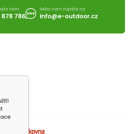
lejte nám
Nebo nám napište na
 878 786
info@e-outdoor.cz
žití
t
zace