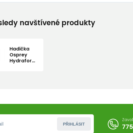
ledy navštívené produkty
Hadička
Osprey
Hydraform
Hose
Zavo
PŘIHLÁSIT
775