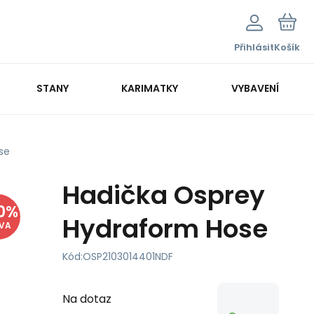
Přihlásit
Košík
STANY
KARIMATKY
VYBAVENÍ
se
Hadička Osprey
0
%
Hydraform Hose
EVA
Kód:
OSP2103014401NDF
Na dotaz