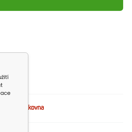
žití
t
zace