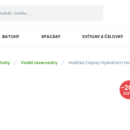
BATOHY
SPACÁKY
SVÍTILNY A ČELOVKY
tohy
Vodní rezervoáry
Hadička Osprey Hydraform Ho
-
2
SL