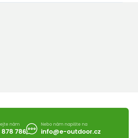
lejte nám
Nebo nám napište na
 878 786
info@e-outdoor.cz