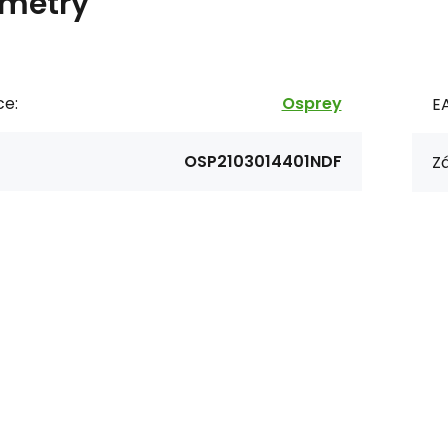
metry
ce:
Osprey
E
OSP2103014401NDF
Zá