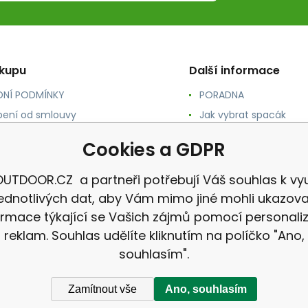
ákupu
Další informace
NÍ PODMÍNKY
PORADNA
ení od smlouvy
Jak vybrat spacák
TY
Jak vybrat batoh
Cookies a GDPR
NÉ A DOPRAVA
Jak vybrat karimatku
 osobních údajů
Reklamace
UTDOOR.CZ a partneři potřebují Váš souhlas k vyu
jednotlivých dat, aby Vám mimo jiné mohli ukazova
ormace týkající se Vašich zájmů pomocí personali
reklam. Souhlas udělíte kliknutím na políčko "Ano,
souhlasím".
Zamítnout vše
Ano, souhlasím