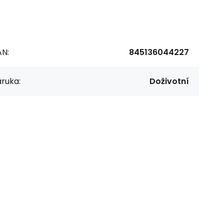
AN:
845136044227
ruka:
Doživotní