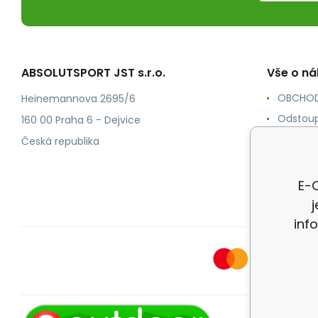
ABSOLUTSPORT JST s.r.o.
Vše o n
OBCHOD
Heinemannova 2695/6
Odstoup
160 00 Praha 6 - Dejvice
KONTAK
Česká republika
POŠTOV
Ochrana
E-O
inf