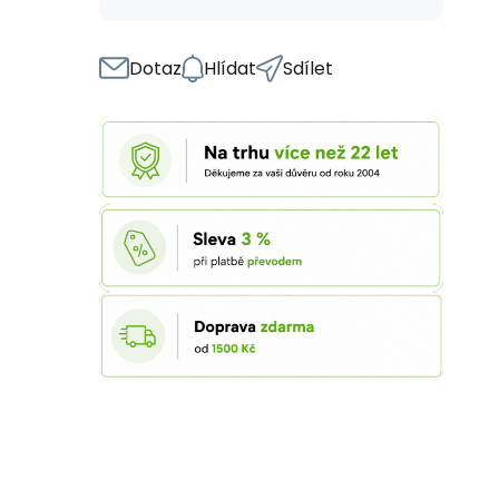
Dotaz
Hlídat
Sdílet