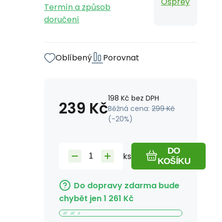
Osprey
Termín a způsob
doručení
Oblíbený
Porovnat
198
Kč
bez DPH
239
Kč
Běžná cena:
299
Kč
(-
20
%)
DO
ks
KOŠÍKU
Do dopravy zdarma bude
chybět jen
1 261
Kč