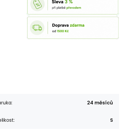
ruka:
24 měsíců
likost:
S