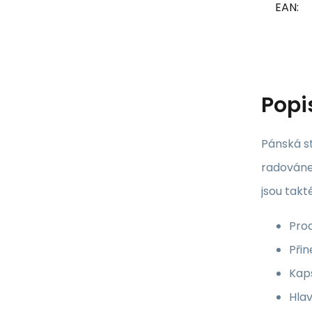
EAN:
Popi
Pánská st
radovánek
jsou tak
Pro
Při
Kap
Hlav