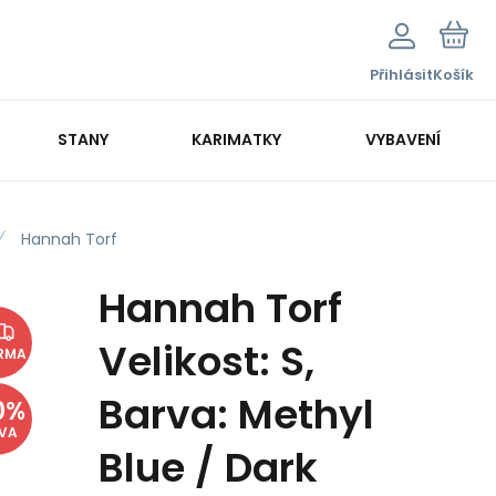
Přihlásit
Košík
STANY
KARIMATKY
VYBAVENÍ
Hannah Torf
Hannah Torf
Velikost: S,
RMA
Barva: Methyl
0
%
EVA
Blue / Dark