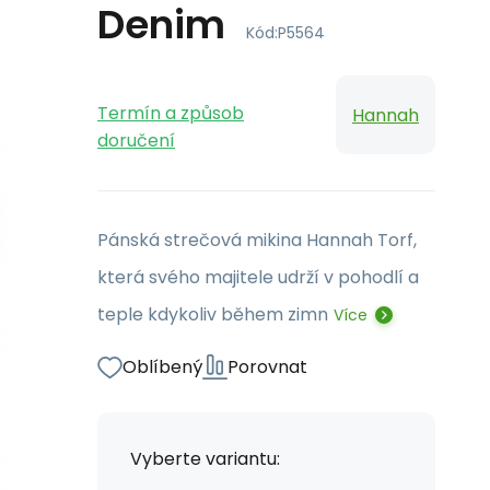
Denim
Kód:
P5564
Termín a způsob
Hannah
doručení
Pánská strečová mikina Hannah Torf,
která svého majitele udrží v pohodlí a
teple kdykoliv během zimn
Více
Oblíbený
Porovnat
Vyberte variantu: