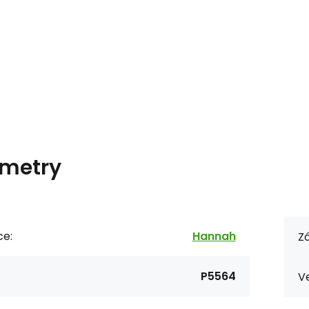
metry
ce:
Hannah
Zá
P5564
Ve