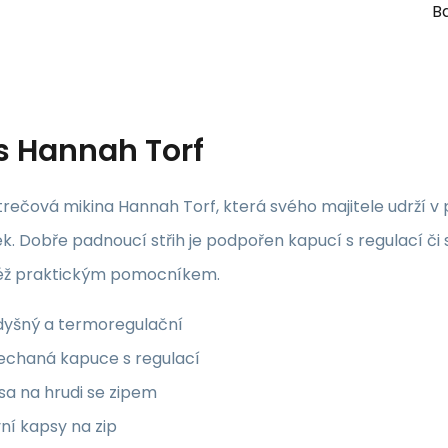
Ba
s
Hannah Torf
rečová mikina Hannah Torf, která svého majitele udrží v
. Dobře padnoucí střih je podpořen kapucí s regulací či 
též praktickým pomocníkem.
dyšný a termoregulační
nechaná kapuce s regulací
sa na hrudi se zipem
ní kapsy na zip