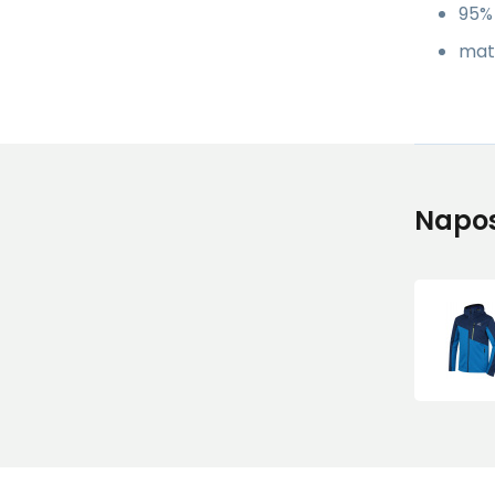
95%
mate
Napos