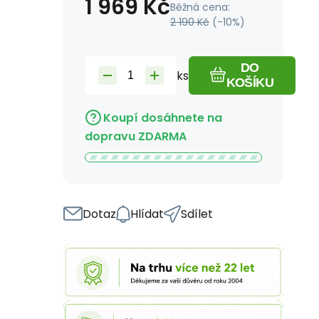
1 969
Kč
Běžná cena:
2 190
Kč
(-
10
%)
DO
ks
KOŠÍKU
Koupí dosáhnete na
dopravu ZDARMA
Dotaz
Hlídat
Sdílet