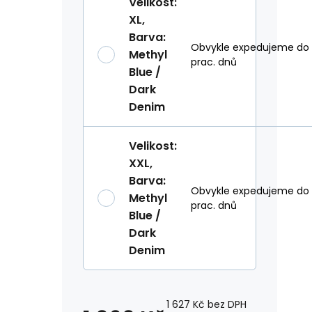
Velikost
:
XL
,
Barva
:
Obvykle expedujeme do
Methyl
prac. dnů
Blue /
Dark
Denim
Velikost
:
XXL
,
Barva
:
Obvykle expedujeme do
Methyl
prac. dnů
Blue /
Dark
Denim
1 627
Kč
bez DPH