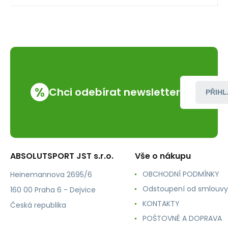
%
Chci odebírat newsletter
PŘIHL
ABSOLUTSPORT JST s.r.o.
Vše o nákupu
OBCHODNÍ PODMÍNKY
Heinemannova 2695/6
Odstoupení od smlouvy
160 00 Praha 6 - Dejvice
KONTAKTY
Česká republika
POŠTOVNÉ A DOPRAVA