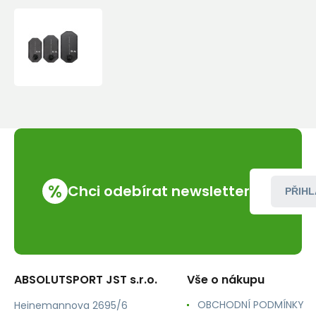
Vak
na
vodu
MSR
DROMEDARY
BAG
4
L
Black
%
Chci odebírat newsletter
PŘIHL
ABSOLUTSPORT JST s.r.o.
Vše o nákupu
OBCHODNÍ PODMÍNKY
Heinemannova 2695/6