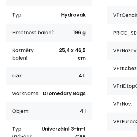
Typ:
Hydrovak
VPrCenaI
Hmotnost balení:
196 g
PRICE_SE
Rozměry
25,4 x 46,5
VPrNazev
balení:
cm
VPrKcbez
size:
4 L
VPrIDtop
workName:
Dromedary Bags
VPrNov:
Objem:
4 l
VPrEurbe
Typ
Univerzální 3-in-1
uzávěru:
CAP