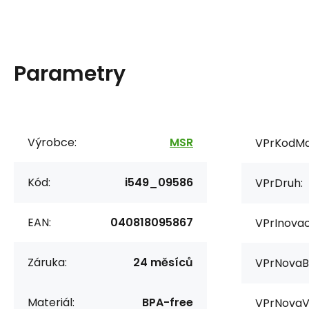
Parametry
Výrobce:
MSR
VPrKodMa
Kód:
i549_09586
VPrDruh:
EAN:
040818095867
VPrInovac
Záruka:
24 měsíců
VPrNovaB
Materiál:
BPA-free
VPrNovaV