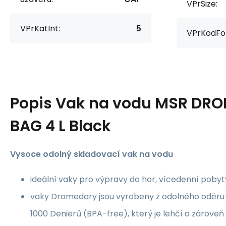
VPrSize:
VPrKatInt:
5
VPrKodFo
Popis
Vak na vodu MSR DR
BAG 4 L Black
Vysoce odolný skladovací vak na vodu
ideální vaky pro výpravy do hor, vícedenní pobyt
vaky Dromedary jsou vyrobeny z odolného oděru
1000 Denierů (BPA-free), který je lehčí a zároveň 