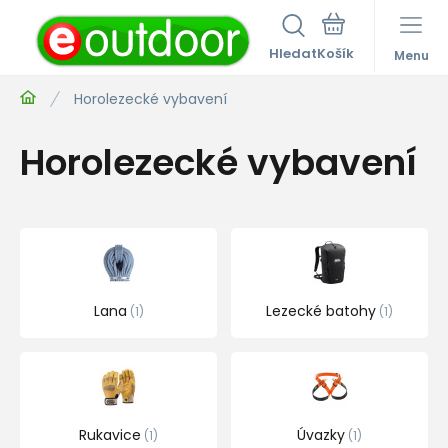
Hledat
Menu
Horolezecké vybavení
Horolezecké vybavení
Lana
Lezecké batohy
1
1
Rukavice
Úvazky
1
1