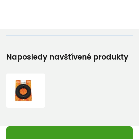
Naposledy navštívené produkty
Posilovací
kroužek
Yate
Černý
-
Tuhý