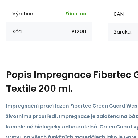
Výrobce:
Fibertec
EAN:
Kód:
P1200
Záruka:
Popis
Impregnace Fibertec 
Textile 200 ml.
Impregnační prací lázeň Fibertec Green Guard Wash-
životnímu prostředí. Impregnace je založena na bázi
kompletně biologicky odbouratelná. Green Guard v
vrstvu na všech funkčních materiálech jako je Gore