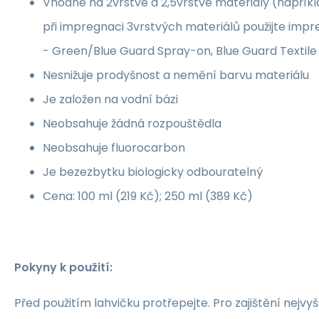
Vhodné na 2vrstvé a 2,5vrstvé materiály (napříkl
při impregnaci 3vrstvých materiálů použijte impr
- Green/Blue Guard Spray-on, Blue Guard Textil
Nesnižuje prodyšnost a nemění barvu materiálu
Je založen na vodní bázi
Neobsahuje žádná rozpouštědla
Neobsahuje fluorocarbon
Je bezezbytku biologicky odbouratelný
Cena: 100 ml (219 Kč); 250 ml (389 Kč)
Pokyny k použití:
Před použitím lahvičku protřepejte. Pro zajištění nejvyš