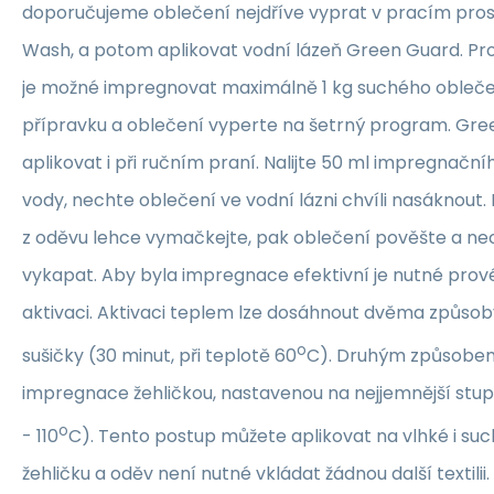
doporučujeme oblečení nejdříve vyprat v pracím pros
Wash, a potom aplikovat vodní lázeň Green Guard. Pro
je možné impregnovat maximálně 1 kg suchého oblečení
přípravku a oblečení vyperte na šetrný program. Gre
aplikovat i při ručním praní. Nalijte 50 ml impregnačn
vody, nechte oblečení ve vodní lázni chvíli nasáknout
z oděvu lehce vymačkejte, pak oblečení pověšte a ne
vykapat. Aby byla impregnace efektivní je nutné prové
aktivaci. Aktivaci teplem lze dosáhnout dvěma způsoby
o
sušičky (30 minut, při teplotě 60
C). Druhým způsobem
impregnace žehličkou, nastavenou na nejjemnější stup
o
- 110
C). Tento postup můžete aplikovat na vlhké i suc
žehličku a oděv není nutné vkládat žádnou další textilii.