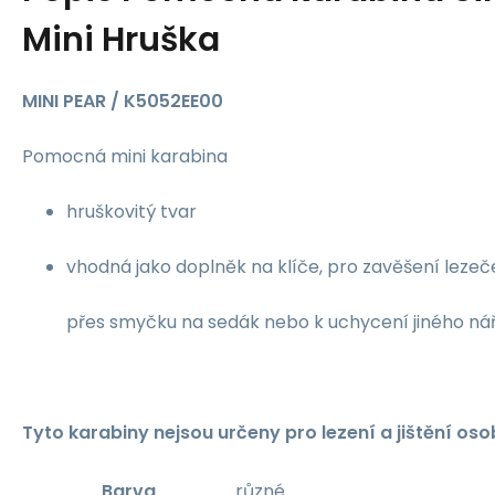
Mini Hruška
MINI PEAR / K5052EE00
Pomocná mini karabina
hruškovitý tvar
vhodná jako doplněk na klíče, pro zavěšení lezeč
přes smyčku na sedák nebo k uchycení jiného nářa
Tyto karabiny nejsou určeny pro lezení a jištění oso
Barva
různé