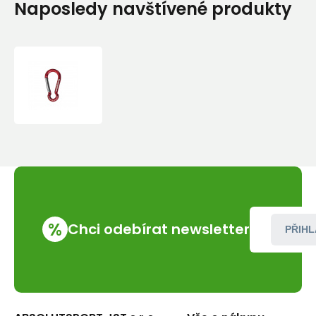
Naposledy navštívené produkty
Pomocná
karabina
Singing
Rock
Mini
Hruška
%
Chci odebírat newsletter
PŘIHL