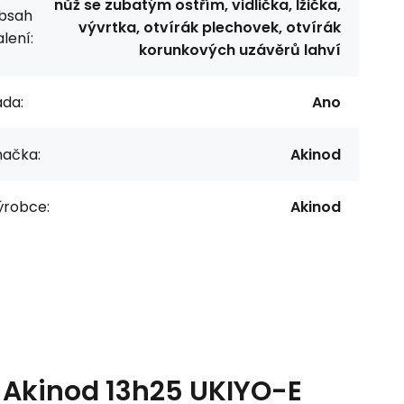
nůž se zubatým ostřím, vidlička, lžička,
bsah
vývrtka, otvírák plechovek, otvírák
lení:
korunkových uzávěrů lahví
ada:
Ano
načka:
Akinod
ýrobce:
Akinod
 Akinod 13h25 UKIYO-E