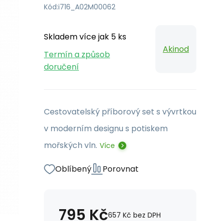
Kód:
i716_A02M00062
Skladem více jak 5 ks
Akinod
Termín a způsob
doručení
Cestovatelský příborový set s vývrtkou
v moderním designu s potiskem
mořských vln.
Více
Oblíbený
Porovnat
795
Kč
657
Kč
bez DPH