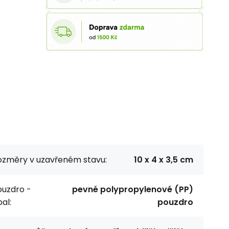
ozměry v uzavřeném stavu:
10 x 4 x 3,5 cm
ouzdro -
pevné polypropylenové (PP)
al:
pouzdro