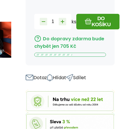
DO
ks
KOŠÍKU
Do dopravy zdarma bude
chybět jen
705
Kč
Dotaz
Hlídat
Sdílet