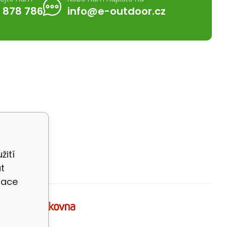
 878 786
info@e-outdoor.cz
žití
t
zace