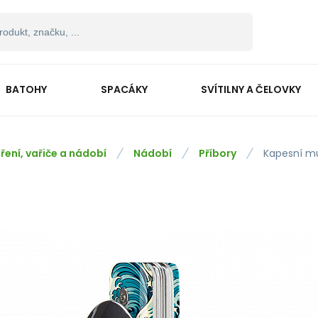
BATOHY
SPACÁKY
SVÍTILNY A ČELOVKY
ření, vařiče a nádobí
Nádobí
Příbory
Kapesní mu