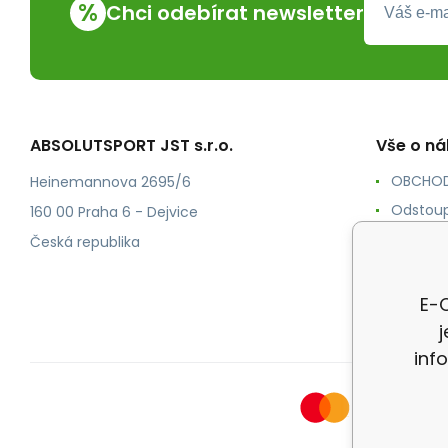
%
Chci odebírat newsletter
ABSOLUTSPORT JST s.r.o.
Vše o n
OBCHOD
Heinemannova 2695/6
Odstoup
160 00 Praha 6 - Dejvice
KONTAK
Česká republika
POŠTOV
Ochrana
E-O
inf