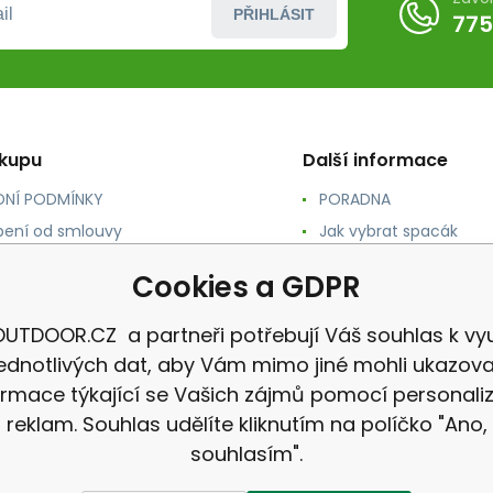
PŘIHLÁSIT
775
ákupu
Další informace
NÍ PODMÍNKY
PORADNA
ení od smlouvy
Jak vybrat spacák
TY
Jak vybrat batoh
Cookies a GDPR
NÉ A DOPRAVA
Jak vybrat karimatku
 osobních údajů
Reklamace
UTDOOR.CZ a partneři potřebují Váš souhlas k vyu
jednotlivých dat, aby Vám mimo jiné mohli ukazova
ormace týkající se Vašich zájmů pomocí personali
reklam. Souhlas udělíte kliknutím na políčko "Ano,
souhlasím".