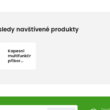
ledy navštívené produkty
Kapesní
multifunkční
příbor
Akinod
13h25
UKIYO-E
Zavo