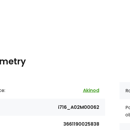
metry
ce:
Akinod
R
i716_A02M00062
P
ob
3661190025838