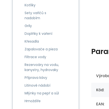
Kotlíky
Sety vařičů s
nadobím
Grily
Doplňky k vaření
Křesadla
Para
Zapalovače a pieza
Filtrace vody
Rezervoáry na vodu,
kanystry, hydrovaky
Výrob
Příprava kávy
Litinové nádobí
Kód:
Mlýnky na pepř a sůl
Hmoždíře
EAN: