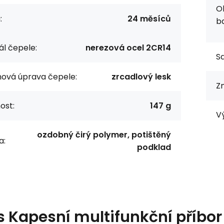
O
:
24 měsíců
ba
ál čepele:
nerezová ocel 2CR14
S
ová úprava čepele:
zrcadlový lesk
Z
ost:
147 g
V
ozdobný čirý polymer, potištěný
a:
podklad
s
Kapesní multifunkční příbor