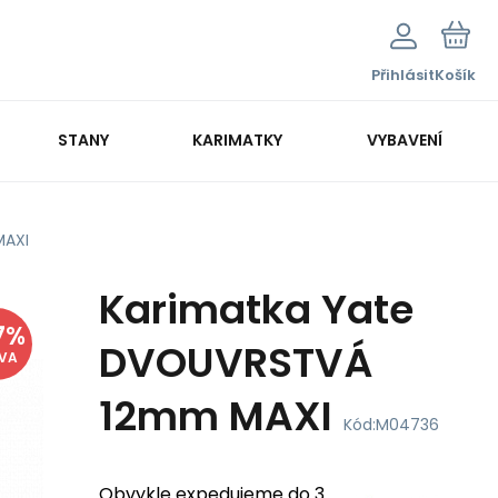
Přihlásit
Košík
STANY
KARIMATKY
VYBAVENÍ
MAXI
Karimatka Yate
7
%
DVOUVRSTVÁ
EVA
12mm MAXI
Kód:
M04736
Obvykle expedujeme do 3