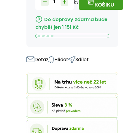
ks
KOŠÍKU
Do dopravy zdarma bude
chybět jen
1 151
Kč
Dotaz
Hlídat
Sdílet