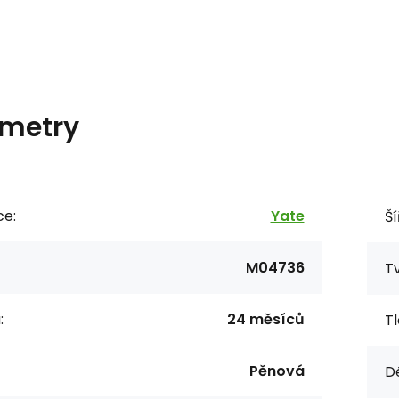
metry
ce:
Yate
Ší
M04736
Tv
:
24 měsíců
Tl
Pěnová
Dé