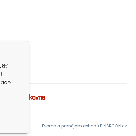
žití
t
zace
Tvorba a pronájem eshopů
BINARGON.cz