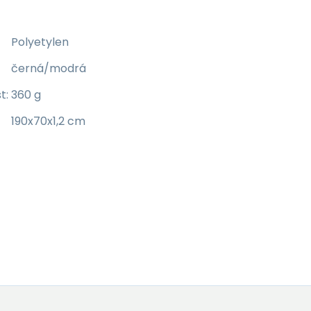
Polyetylen
černá/modrá
t:
360 g
190x70x1,2 cm