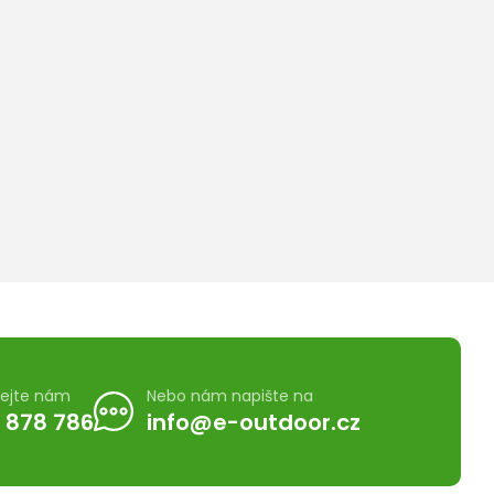
lejte nám
Nebo nám napište na
 878 786
info@e-outdoor.cz