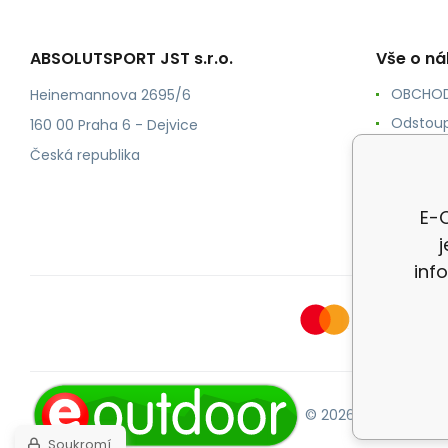
ABSOLUTSPORT JST s.r.o.
Vše o n
OBCHOD
Heinemannova 2695/6
Odstoup
160 00 Praha 6 - Dejvice
KONTAK
Česká republika
POŠTOV
Ochrana
E-O
inf
© 2026 E-OUTDOOR.
Soukromí