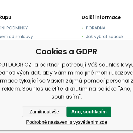
ákupu
Další informace
NÍ PODMÍNKY
PORADNA
ení od smlouvy
Jak vybrat spacák
TY
Jak vybrat batoh
Cookies a GDPR
NÉ A DOPRAVA
Jak vybrat karimatku
 osobních údajů
Reklamace
UTDOOR.CZ a partneři potřebují Váš souhlas k vyu
jednotlivých dat, aby Vám mimo jiné mohli ukazova
ormace týkající se Vašich zájmů pomocí personali
reklam. Souhlas udělíte kliknutím na políčko "Ano,
souhlasím".
Zamítnout vše
Ano, souhlasím
Podrobné nastavení s vysvětlením zde
CZ |
Mapa stránek