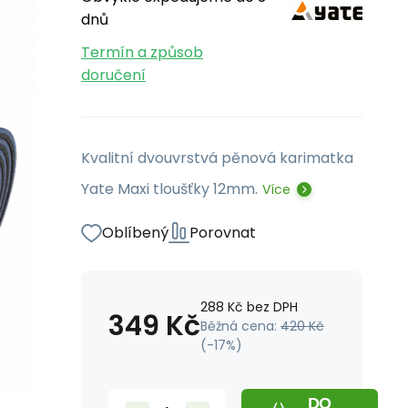
dnů
Termín a způsob
doručení
Kvalitní dvouvrstvá pěnová karimatka
Yate Maxi tloušťky 12mm.
Více
Oblíbený
Porovnat
288
Kč
bez DPH
349
Kč
Běžná cena:
420
Kč
(-
17
%)
DO