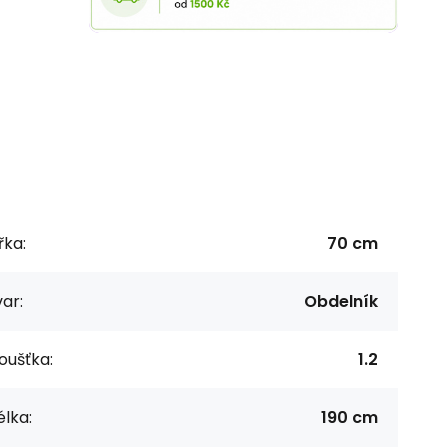
řka:
70 cm
ar:
Obdelník
oušťka:
1.2
lka:
190 cm