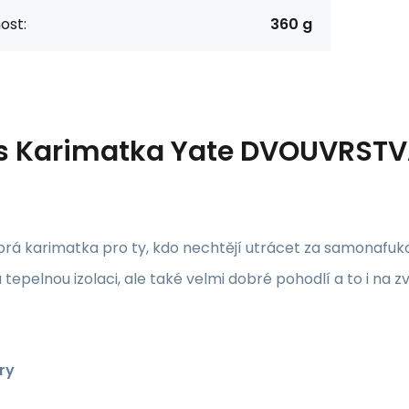
ost:
360 g
s
Karimatka Yate DVOUVRST
brá karimatka pro ty, kdo nechtějí utrácet za samonafuk
tepelnou izolaci, ale také velmi dobré pohodlí a to i na z
ry