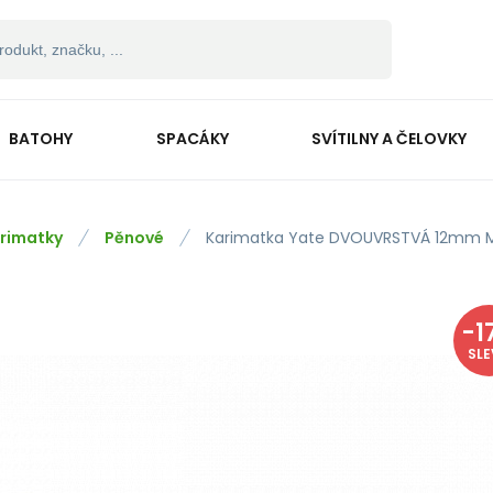
BATOHY
SPACÁKY
SVÍTILNY A ČELOVKY
rimatky
Pěnové
Karimatka Yate DVOUVRSTVÁ 12mm 
-
1
SL