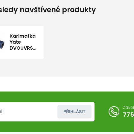
ledy navštívené produkty
Karimatka
Yate
DVOUVRSTVÁ
12mm MAXI
Zavo
PŘIHLÁSIT
775