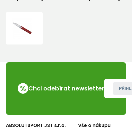
Kempingový
nůž
Baladeo
ECO351
Papagayo
10,3cm,
čepel
ocel
420,
rukojeť
TPE
%
Chci odebírat newsletter
PŘIHL
ABSOLUTSPORT JST s.r.o.
Vše o nákupu