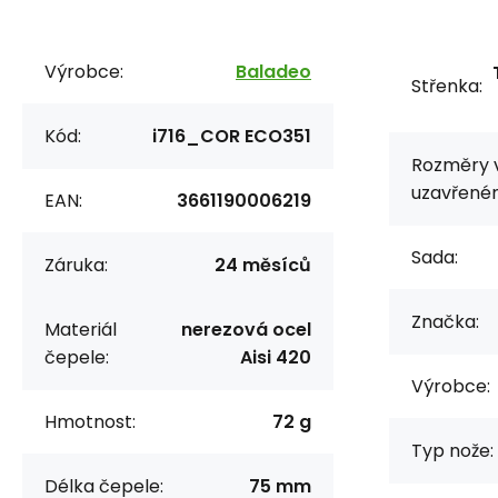
Výrobce:
Baladeo
Střenka:
Kód:
i716_COR ECO351
Rozměry 
uzavřeném
EAN:
3661190006219
Sada:
Záruka:
24 měsíců
Značka:
Materiál
nerezová ocel
čepele:
Aisi 420
Výrobce:
Hmotnost:
72 g
Typ nože:
Délka čepele:
75 mm