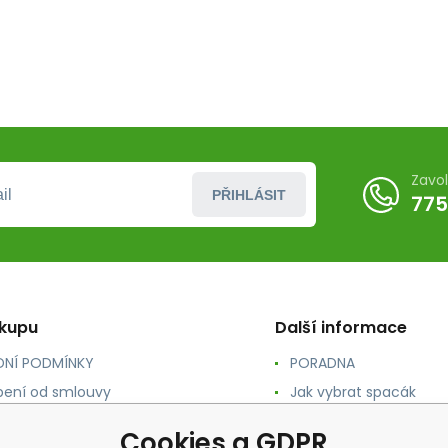
Zavo
PŘIHLÁSIT
775
ákupu
Další informace
NÍ PODMÍNKY
PORADNA
ení od smlouvy
Jak vybrat spacák
TY
Jak vybrat batoh
Cookies a GDPR