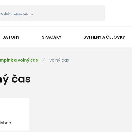
BATOHY
SPACÁKY
SVÍTILNY A ČELOVKY
mpink a volný čas
Volný čas
ný čas
risbee