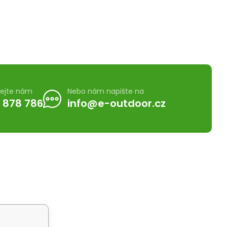
lejte nám
Nebo nám napište na
 878 786
info@e-outdoor.cz