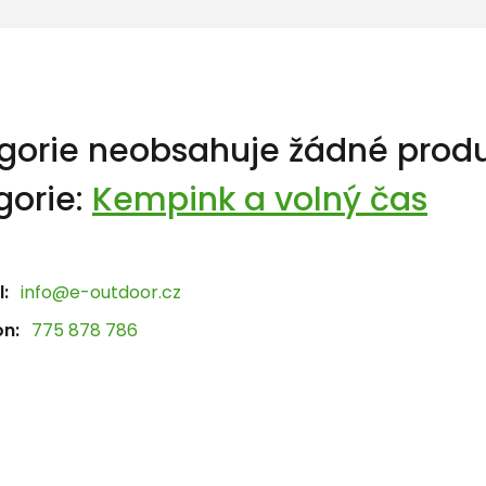
gorie neobsahuje žádné produ
gorie:
Kempink a volný čas
:
info@e-outdoor.cz
on:
775 878 786