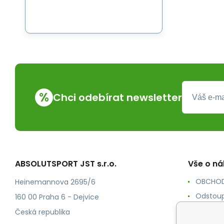
%
Chci odebírat newsletter
ABSOLUTSPORT JST s.r.o.
Vše o n
OBCHOD
Heinemannova 2695/6
Odstoup
160 00 Praha 6 - Dejvice
KONTAK
Česká republika