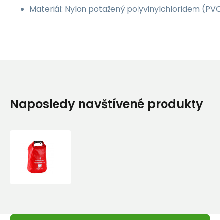
Materiál: Nylon potažený polyvinylchloridem (PV
Naposledy navštívené produkty
Cestovní
Lékárnička
Lifesystems
Waterproof
First
Aid
Kit