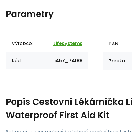
Parametry
Výrobce:
Lifesystems
EAN:
Kód:
i457_74188
Záruka:
Popis
Cestovní Lékárnička 
Waterproof First Aid Kit
Set první pomoci určený k ošetření zranění typických 