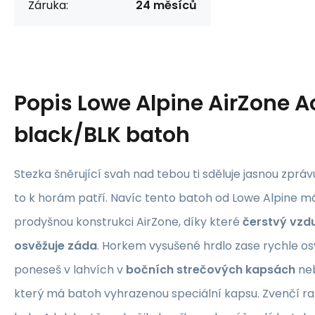
Záruka:
24 měsíců
Popis
Lowe Alpine AirZone A
black/BLK batoh
Stezka šněrující svah nad tebou ti sděluje jasnou zprávu
to k horám patří. Navíc tento batoh od Lowe Alpine m
prodyšnou konstrukci AirZone, díky které
čerstvý vzd
osvěžuje záda
. Horkem vysušené hrdlo zase rychle osv
poneseš v lahvích v
bočních strečových kapsách
neb
který má batoh vyhrazenou speciální kapsu. Zvenčí r