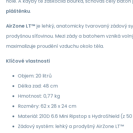
hole. A kdyby tě zaskočila bouřka, schováš celý batoh
pláštěnku
.
AirZone LT™
je lehký, anatomicky tvarovaný zádový s
prodyšnou síťovinou. Mezi zády a batohem vzniká volný
maximalizuje proudění vzduchu okolo těla.
Klíčové vlastnosti
Objem: 20 litrů
Délka zad: 48 cm
Hmotnost: 0,77 kg
Rozměry: 62 x 28 x 24 cm
Materiál: 210D 6.6 Mini Ripstop s HydroShield (z 5
Zádový systém: lehký a prodyšný AirZone LT™