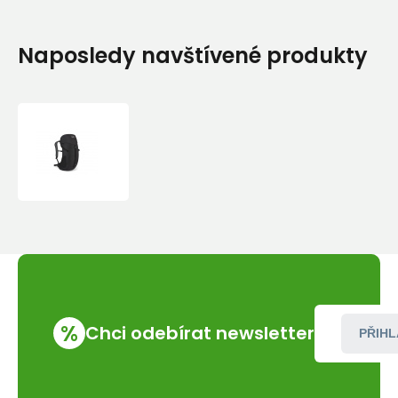
Naposledy navštívené produkty
Lowe
Alpine
AirZone
Active
20
black/BLK
batoh
%
Chci odebírat newsletter
PŘIHL