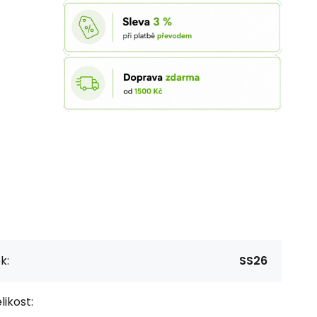
k:
SS26
likost: