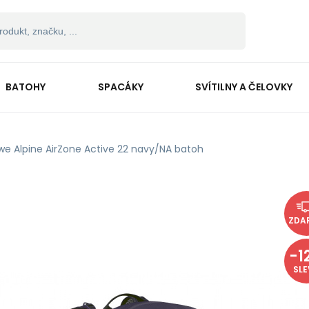
BATOHY
SPACÁKY
SVÍTILNY A ČELOVKY
we Alpine AirZone Active 22 navy/NA batoh
ZDA
-
1
SL