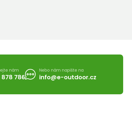
lejte nám
Nebo nám napište na
 878 786
info@e-outdoor.cz