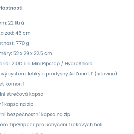
vlastnosti
m: 22 litrů
ka zad: 46 cm
tnost: 770 g
ěry: 52 x 29 x 22.5 cm
riál: 210D 6.6 Mini Ripstop / HydroShield
vý systém: lehký a prodyšný AirZone LT (síťovina)
t komor: 1
dní strečová kapsa
í kapsa na zip
řní bezpečnostní kapsa na zip
tém TipGripper pro uchycení trekových holí