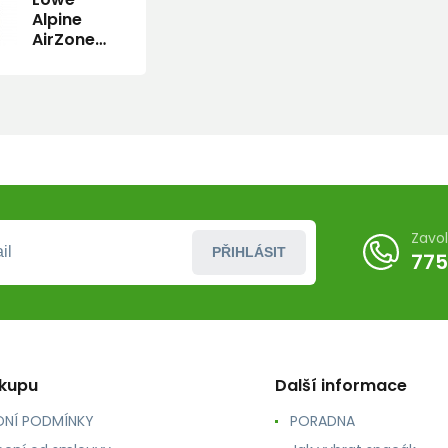
Alpine
AirZone
Active 22
navy/NA
batoh
Zavo
PŘIHLÁSIT
775
ákupu
Další informace
NÍ PODMÍNKY
PORADNA