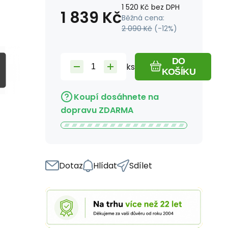
1 520
Kč
bez DPH
1 839
Kč
Běžná cena:
2 090
Kč
(-
12
%)
DO
ks
KOŠÍKU
Koupí dosáhnete na
dopravu ZDARMA
Dotaz
Hlídat
Sdílet