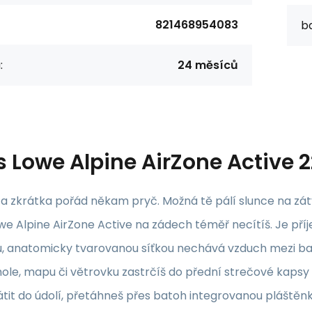
821468954083
b
:
24 měsíců
s
Lowe Alpine AirZone Active 
 a zkrátka pořád někam pryč. Možná tě pálí slunce na zátyl
e Alpine AirZone Active na zádech téměř necítíš. Je pří
, anatomicky tvarovanou síťkou nechává vzduch mezi ba
ole, mapu či větrovku zastrčíš do přední strečové kapsy 
átit do údolí, přetáhneš přes batoh integrovanou pláštěnk