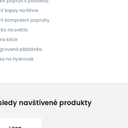
ní popruh s píšťalkou
ní kapsy na láhve
ní kompresní popruhy
ko na světlo
 na klíče
egrovaná pláštěnka
sa na hydrovak
ledy navštívené produkty
Lowe