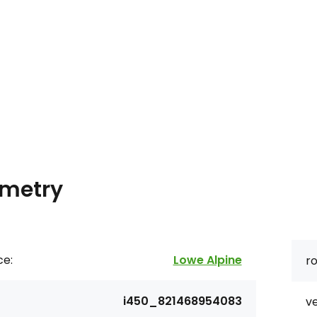
metry
ce:
Lowe Alpine
ro
i450_821468954083
ve