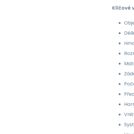
Klíčové 
Obje
Dél
Hmo
Rozm
Mate
Zádo
Poče
Pře
Horn
Vnit
Sys