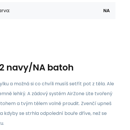
arva:
NA
22 navy/NA batoh
ku a možná si co chvíli musíš setřít pot z těla. Ale
jemně lehký. A zádový systém AirZone Lite tvořený
tohem a tvým tělem volně proudit. Zvenčí upneš
a kdyby se strhla odpolední bouře dříve, než se
u.