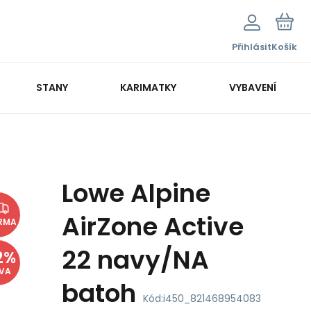
Přihlásit
Košík
STANY
KARIMATKY
VYBAVENÍ
Lowe Alpine
AirZone Active
RMA
22 navy/NA
2
%
EVA
batoh
Kód:
i450_821468954083