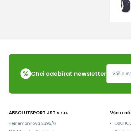
%
Chci odebírat newsletter
ABSOLUTSPORT JST s.r.o.
Vše o n
OBCHOD
Heinemannova 2695/6