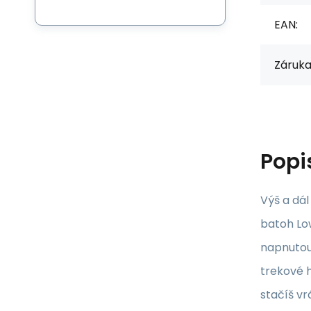
EAN:
Záruka
Popi
Výš a dál
batoh Low
napnutou
trekové h
stačíš vr