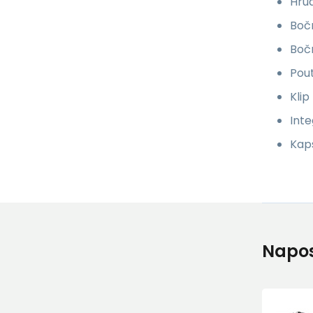
Hrud
Boč
Boč
Pout
Klip
Int
Kap
Napos