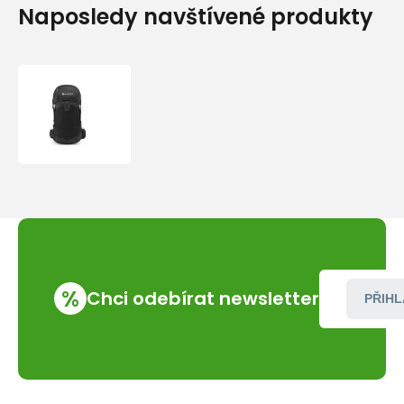
Naposledy navštívené produkty
Montane
AZOTE
32-
BLACK-
ONE
SIZE
/
ADJUST
batoh
černý
%
Chci odebírat newsletter
PŘIHL