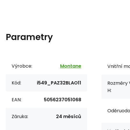
Parametry
Výrobce:
Montane
Vnitřní ma
Kód:
i549_PAZ32BLAO11
Rozměry V
H:
EAN:
5056237051068
Oděruodol
Záruka:
24 měsíců