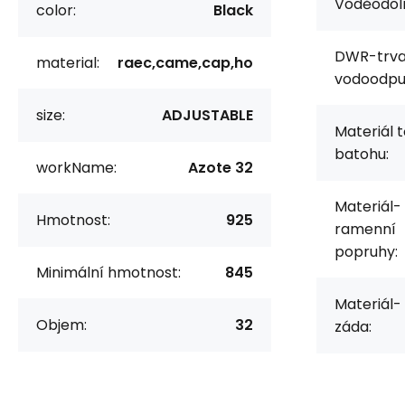
Voděodol
color:
Black
DWR-trva
material:
raec,came,cap,ho
vodoodpud
size:
ADJUSTABLE
Materiál t
batohu:
workName:
Azote 32
Materiál-
Hmotnost:
925
ramenní
popruhy:
Minimální hmotnost:
845
Materiál-
Objem:
32
záda: