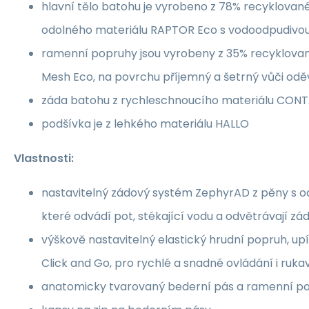
hlavní tělo batohu je vyrobeno z 78% recyklovan
odolného materiálu RAPTOR Eco s vodoodpudivo
ramenní popruhy jsou vyrobeny z 35% recyklov
Mesh Eco, na povrchu příjemný a šetrný vůči oděv
záda batohu z rychleschnoucího materiálu CON
podšívka je z lehkého materiálu HALLO
Vlastnosti:
nastavitelný zádový systém ZephyrAD z pěny s o
které odvádí pot, stékající vodu a odvětrávají zá
výškově nastavitelný elastický hrudní popruh, u
Click and Go, pro rychlé a snadné ovládání i ruka
anatomicky tvarovaný bederní pás a ramenní p