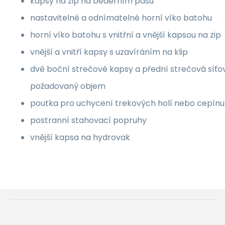
kapsy na zip na bederním pásu
nastavitelné a odnímatelné horní víko batohu
horní víko batohu s vnitřní a vnější kapsou na zip
vnější a vnitří kapsy s uzavíráním na klip
dvě boční strečové kapsy a přední strečová síťo
požadovaný objem
poutka pro uchycení trekových holí nebo cepínu
postranní stahovací popruhy
vnější kapsa na hydrovak