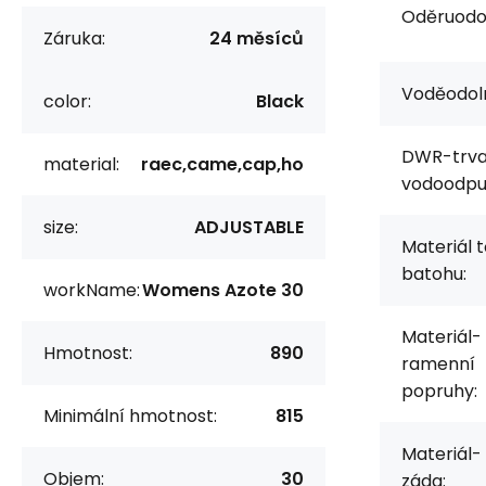
Oděruodol
Záruka:
24 měsíců
Voděodol
color:
Black
DWR-trva
material:
raec,came,cap,ho
vodoodpud
size:
ADJUSTABLE
Materiál t
batohu:
workName:
Womens Azote 30
Materiál-
Hmotnost:
890
ramenní
popruhy:
Minimální hmotnost:
815
Materiál-
Objem:
30
záda: