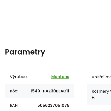
Parametry
Výrobce:
Montane
Vnitřní ma
Kód:
i549_PAZ30BLAO11
Rozměry V
H:
EAN:
5056237051075