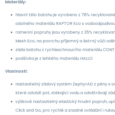
Materiály:
hlavní tělo batohu je vyrobeno z 78% recyklovan
odolného materiálu RAPTOR Eco s vodoodpudivo
ramenní popruhy jsou vyrobeny z 35% recyklov
Mesh Eco, na povrchu příjemný a šetrný vůči oděv
záda batohu z rychleschnoucího materiálu CON
podšívka je z lehkého materiálu HALLO
Vlastnosti:
nastavitelný zádový systém ZephyrAD z pěny s o
které odvádí pot, stékající vodu a odvětrávají zá
výškově nastavitelný elastický hrudní popruh, u
Click and Go, pro rychlé a snadné ovládání i ruka