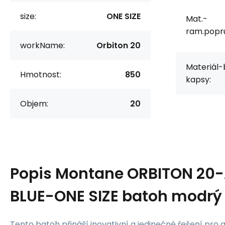
size:
ONE SIZE
Mat.-
ram.popru
workName:
Orbiton 20
Materiál-
Hmotnost:
850
kapsy:
Objem:
20
Popis
Montane ORBITON 20
BLUE-ONE SIZE batoh modrý
Tento batoh přináší inovativní a jedinečné řešení pro ak