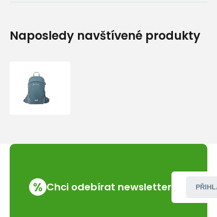
Naposledy navštívené produkty
Montane
ORBITON
20-
ASTRO
BLUE-
ONE
SIZE
batoh
modrý
%
Chci odebírat newsletter
PŘIHL