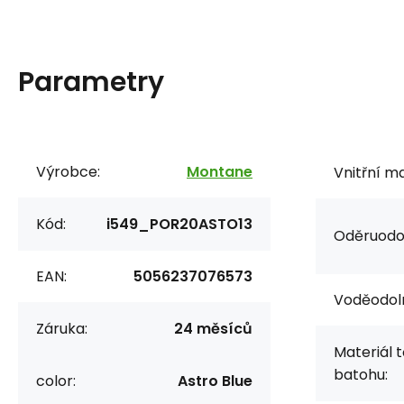
Parametry
Výrobce:
Montane
Vnitřní ma
Kód:
i549_POR20ASTO13
Oděruodol
EAN:
5056237076573
Voděodol
Záruka:
24 měsíců
Materiál t
batohu:
color:
Astro Blue