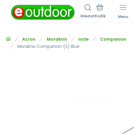
Hledat
Menu
Acron
Morakniv
nože
Companion
Morakniv Companion (S) Blue