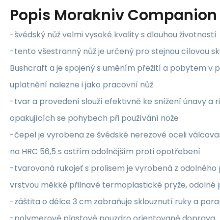
Popis
Morakniv Companion 
-švédský nůž velmi vysoké kvality s dlouhou životností
-tento všestranný nůž je určený pro stejnou cílovou s
Bushcraft a je spojený s uměním přežití a pobytem v př
uplatnění nalezne i jako pracovní nůž
-tvar a provedení slouží efektivně ke snížení únavy a r
opakujících se pohybech při používání nože
-čepel je vyrobena ze švédské nerezové oceli válcova
na HRC 56,5 s ostřím odolnějším proti opotřebení
-tvarovaná rukojeť s prolisem je vyrobená z odolného
vrstvou měkké přilnavé termoplastické pryže, odolné p
-záštita o délce 3 cm zabraňuje sklouznutí ruky a por
-polymerové plastové pouzdro orientované doprava