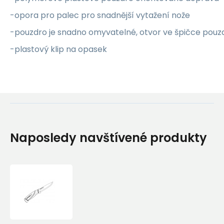
-opora pro palec pro snadnější vytažení nože
-pouzdro je snadno omyvatelné, otvor ve špičce pouz
-plastový klip na opasek
Naposledy navštívené produkty
Morakniv
Companion
(S)
Blue