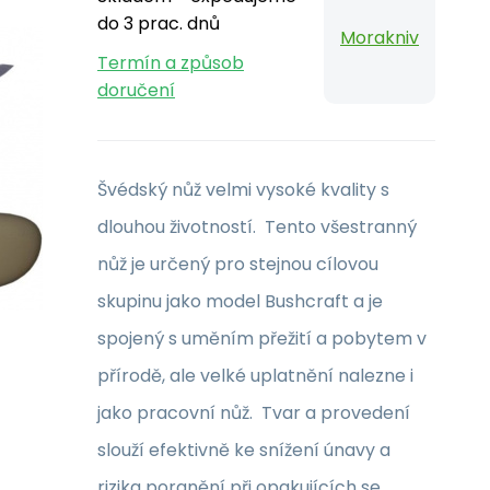
do 3 prac. dnů
Morakniv
Termín a způsob
doručení
Švédský nůž velmi vysoké kvality s
dlouhou životností. Tento všestranný
nůž je určený pro stejnou cílovou
skupinu jako model Bushcraft a je
spojený s uměním přežití a pobytem v
přírodě, ale velké uplatnění nalezne i
jako pracovní nůž. Tvar a provedení
slouží efektivně ke snížení únavy a
rizika poranění při opakujících se