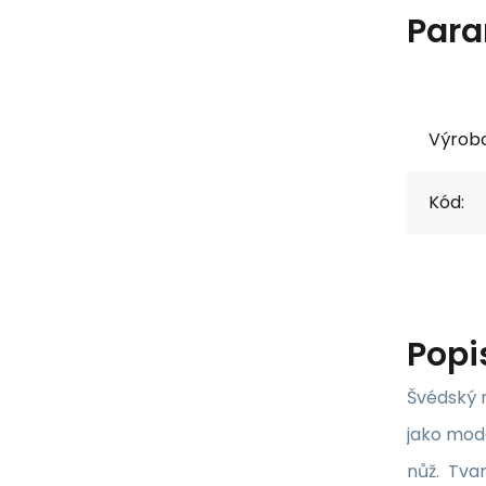
Para
Výrob
Kód:
Popi
Švédský n
jako mode
nůž. Tvar