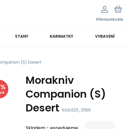
Přihlásit
Košík
STANY
KARIMATKY
VYBAVENÍ
ompanion (S) Desert
Morakniv
8
%
Companion (S)
EVA
Desert
Kód:
i323_13166
Skladem - expedujeme