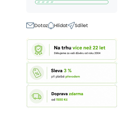
Dotaz
Hlídat
Sdílet