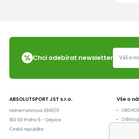
%
Chci odebírat newsletter
ABSOLUTSPORT JST s.r.o.
Vše o n
OBCHOD
Heinemannova 2695/6
Odstoup
160 00 Praha 6 - Dejvice
KONTAK
Česká republika
POŠTOV