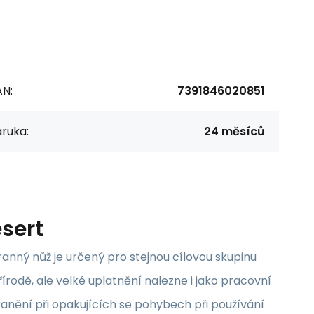
AN:
7391846020851
ruka:
24 měsíců
sert
ranný nůž je určený pro stejnou cílovou skupinu
írodě, ale velké uplatnění nalezne i jako pracovní
oranění při opakujících se pohybech při používání