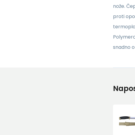
nože. Čep
proti op
termoplas
Polymero
snadno o
Napos