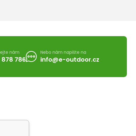
lejte nám
Nebo nám napište na
 878 786
info@e-outdoor.cz