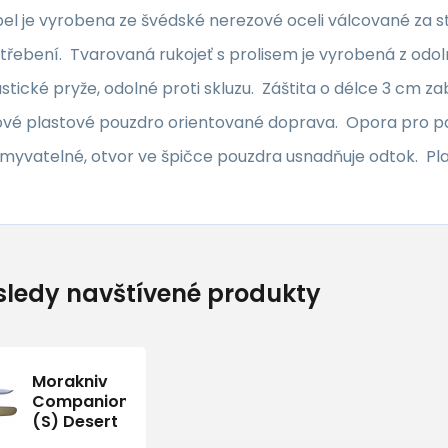
el je vyrobena ze švédské nerezové oceli válcované za s
otřebení. Tvarovaná rukojeť s prolisem je vyrobená z od
tické pryže, odolné proti skluzu. Záštita o délce 3 cm za
vé plastové pouzdro orientované doprava. Opora pro pal
myvatelné, otvor ve špičce pouzdra usnadňuje odtok. Pla
ledy navštívené produkty
Morakniv
Companion
(S) Desert