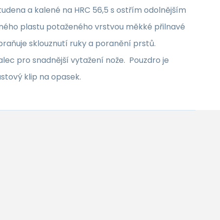
tudena a kalené na HRC 56,5 s ostřím odolnějším
olného plastu potaženého vrstvou měkké přilnavé
braňuje sklouznutí ruky a poranění prstů.
ec pro snadnější vytažení nože. Pouzdro je
stový klip na opasek.