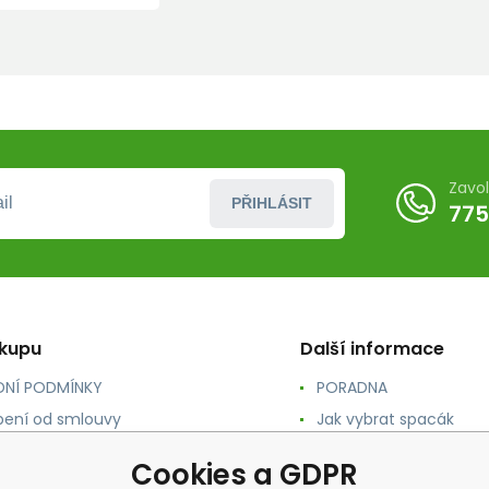
Zavo
PŘIHLÁSIT
775
ákupu
Další informace
NÍ PODMÍNKY
PORADNA
ení od smlouvy
Jak vybrat spacák
TY
Jak vybrat batoh
Cookies a GDPR
NÉ A DOPRAVA
Jak vybrat karimatku