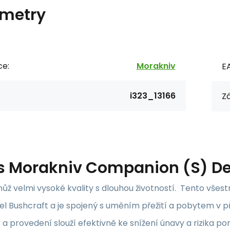
metry
ce:
Morakniv
E
i323_13166
Zá
s
Morakniv Companion (S) De
ůž velmi vysoké kvality s dlouhou životností. Tento všest
l Bushcraft a je spojený s uměním přežití a pobytem v př
 a provedení slouží efektivně ke snížení únavy a rizika p