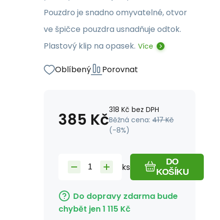
Pouzdro je snadno omyvatelné, otvor
ve špičce pouzdra usnadňuje odtok.
Plastový klip na opasek.
Více
Oblíbený
Porovnat
318
Kč
bez DPH
385
Kč
Běžná cena:
417
Kč
(-
8
%)
DO
ks
KOŠÍKU
Do dopravy zdarma bude
chybět jen
1 115
Kč