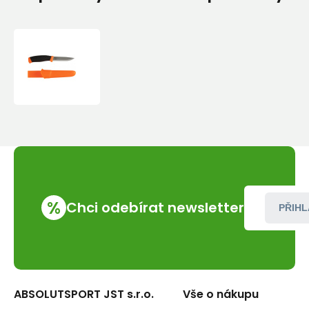
Morakniv
Companion
SRT
(S)
Orange
%
Chci odebírat newsletter
PŘIHL
ABSOLUTSPORT JST s.r.o.
Vše o nákupu