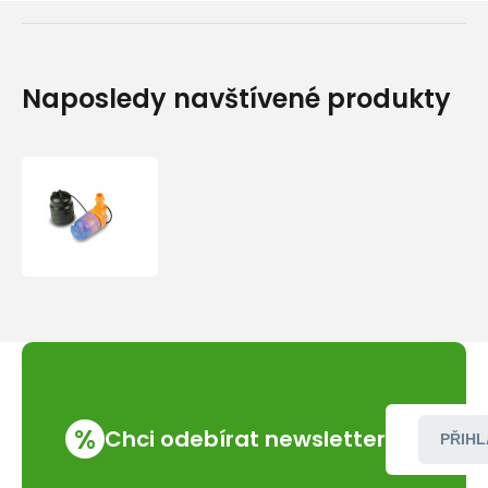
Naposledy navštívené produkty
Náústek
Source
Helix
Valve
Kit
%
Chci odebírat newsletter
PŘIHL