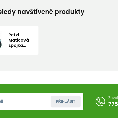
ledy navštívené produkty
Petzl
Maticová
spojka
Petzl Delta
N8
Zavo
PŘIHLÁSIT
775