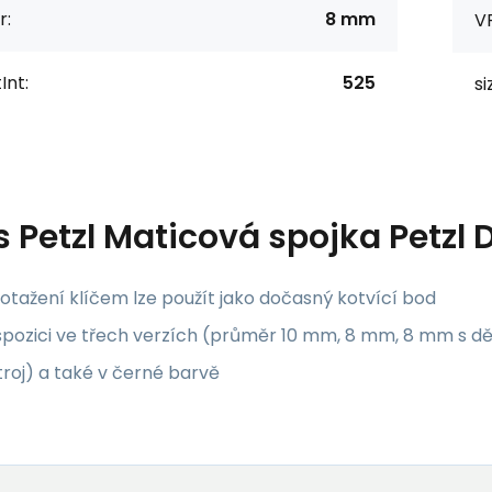
r:
8 mm
V
Int:
525
si
s
Petzl Maticová spojka Petzl 
dotažení klíčem lze použít jako dočasný kotvící bod
spozici ve třech verzích (průměr 10 mm, 8 mm, 8 mm s dě
roj) a také v černé barvě