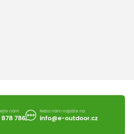
lejte nám
Nebo nám napište na
 878 786
info@e-outdoor.cz