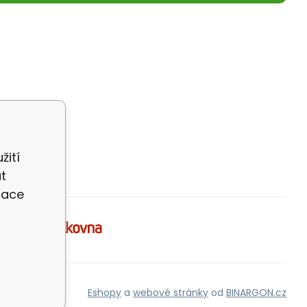
žití
t
zace
Eshopy
a
webové stránky
od
BINARGON.cz