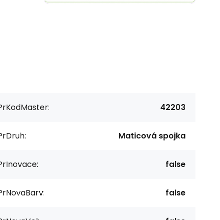
PrKodMaster:
42203
PrDruh:
Maticová spojka
PrInovace:
false
PrNovaBarv:
false