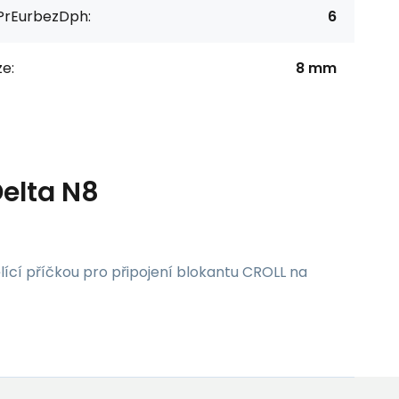
PrEurbezDph:
6
ze:
8 mm
Delta N8
lící příčkou pro připojení blokantu CROLL na