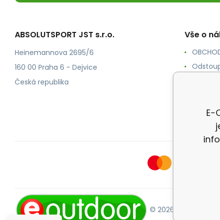
ABSOLUTSPORT JST s.r.o.
Vše o n
OBCHOD
Heinemannova 2695/6
Odstoup
160 00 Praha 6 - Dejvice
KONTAK
Česká republika
POŠTOV
Ochrana
E-O
inf
© 2026 E-OUTDOOR.