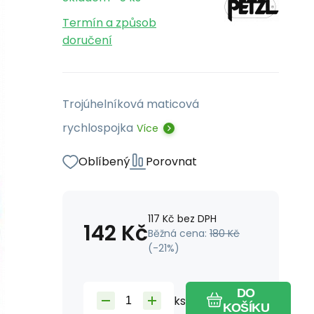
Termín a způsob
doručení
Trojúhelníková maticová
rychlospojka
Více
Oblíbený
Porovnat
117
Kč
bez DPH
142
Kč
Běžná cena:
180
Kč
(-
21
%)
DO
ks
KOŠÍKU