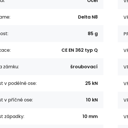
al:
Ocel
V
ame:
Delta N8
V
ost:
85 g
P
kace:
CE EN 362 typ Q
V
ka zámku:
šroubovací
V
t v podélné ose:
25 kN
V
t v příčné ose:
10 kN
V
st západky:
10 mm
V