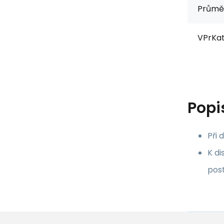
Průmě
VPrKat
Popi
Při 
K di
post