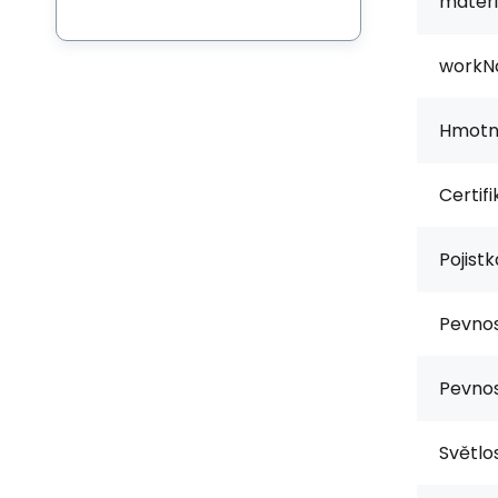
materi
workN
Hmotn
Certifi
Pojist
Pevnos
Pevnos
Světlo