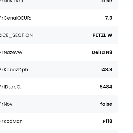
PrNovaVel:
false
PrCenaIOEUR:
7.3
RICE_SECTION:
PETZL W
PrNazevW:
Delta N8
PrKcbezDph:
148.8
PrIDtopC:
5484
PrNov:
false
PrKodMan:
P118