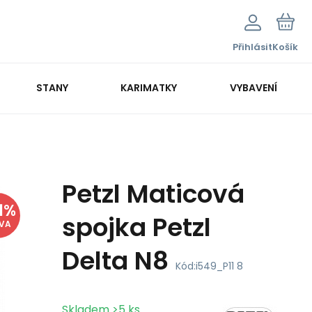
Přihlásit
Košík
STANY
KARIMATKY
VYBAVENÍ
Petzl Maticová
1
%
spojka Petzl
EVA
Delta N8
Kód:
i549_P11 8
Skladem
>5
ks