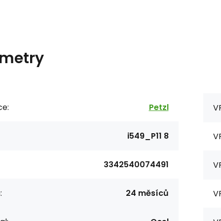
metry
ce:
Petzl
V
i549_P11 8
V
3342540074491
V
:
24 měsíců
V