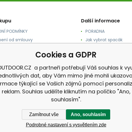
ákupu
Další informace
NÍ PODMÍNKY
PORADNA
ení od smlouvy
Jak vybrat spacák
TY
Jak vybrat batoh
Cookies a GDPR
NÉ A DOPRAVA
Jak vybrat karimatku
 osobních údajů
Reklamace
UTDOOR.CZ a partneři potřebují Váš souhlas k vyu
jednotlivých dat, aby Vám mimo jiné mohli ukazova
ormace týkající se Vašich zájmů pomocí personali
reklam. Souhlas udělíte kliknutím na políčko "Ano,
souhlasím".
Zamítnout vše
Ano, souhlasím
Podrobné nastavení s vysvětlením zde
CZ |
Mapa stránek