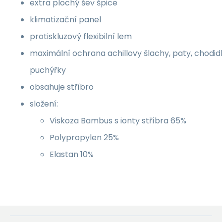
extra plochý šev špice
klimatizační panel
protiskluzový flexibilní lem
maximální ochrana achillovy šlachy, paty, chodidl
puchýřky
obsahuje stříbro
složení:
Viskoza Bambus s ionty stříbra 65%
Polypropylen 25%
Elastan 10%