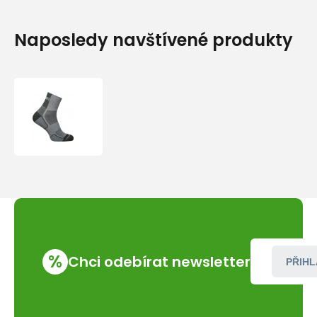
Naposledy navštívené produkty
Ponožky
High
Point
Step
Bamboo
%
Chci odebírat newsletter
PŘIHL