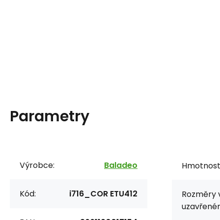
Parametry
Výrobce:
Baladeo
Hmotnost
Kód:
i716_COR ETU412
Rozměry 
uzavřeném