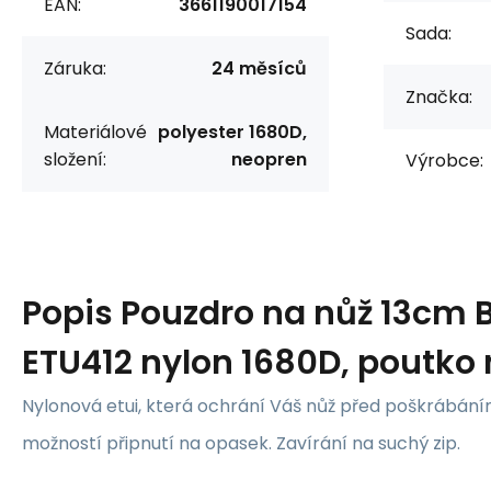
EAN:
3661190017154
Sada:
Záruka:
24 měsíců
Značka:
Materiálové
polyester 1680D,
složení:
neopren
Výrobce:
Popis
Pouzdro na nůž 13cm 
ETU412 nylon 1680D, poutko
Nylonová etui, která ochrání Váš nůž před poškrábán
možností připnutí na opasek. Zavírání na suchý zip.