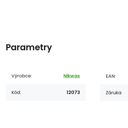
Parametry
Výrobce:
Nikwax
EAN:
Kód:
12073
Záruka: