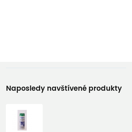
Naposledy navštívené produkty
Prací
prostředek
Nikwax
BASE