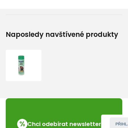
Naposledy navštívené produkty
Prací
prostředek
Nikwax
Tech
Wash
300
ml
%
Chci odebírat newsletter
PŘIHL