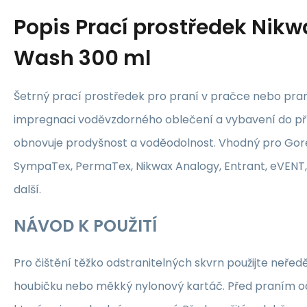
Popis
Prací prostředek Nikw
Wash 300 ml
Šetrný prací prostředek pro praní v pračce nebo pran
impregnaci voděvzdorného oblečení a vybavení do pří
obnovuje prodyšnost a voděodolnost. Vhodný pro Gore
SympaTex, PermaTex, Nikwax Analogy, Entrant, eVEN
další.
NÁVOD K POUŽITÍ
Pro čištění těžko odstranitelných skvrn použijte neře
houbičku nebo měkký nylonový kartáč. Před praním od