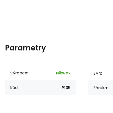
Parametry
Výrobce:
Nikwax
EAN:
Kód:
P135
Záruka: