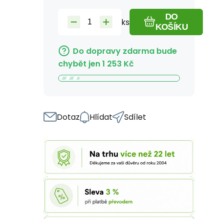
DO
ks
KOŠÍKU
Do dopravy zdarma bude
chybět jen
1 253
Kč
Dotaz
Hlídat
Sdílet