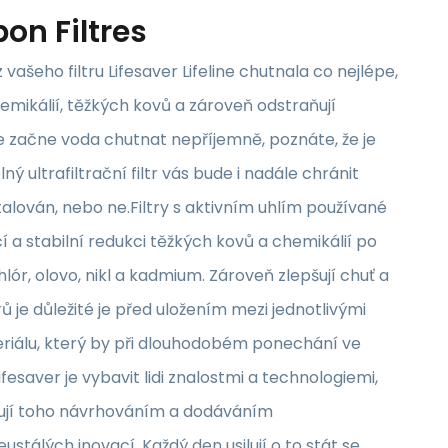
on Filtres
 z vašeho filtru Lifesaver Lifeline chutnala co nejlépe,
emikálií, těžkých kovů a zároveň odstraňují
ile začne voda chutnat nepříjemně, poznáte, že je
ný ultrafiltrační filtr vás bude i nadále chránit
nstalován, nebo ne.Filtry s aktivním uhlím používané
í a stabilní redukci těžkých kovů a chemikálií po
lór, olovo, nikl a kadmium. Zároveň zlepšují chuť a
ů je důležité je před uložením mezi jednotlivými
riálu, který by při dlouhodobém ponechání ve
saver je vybavit lidi znalostmi a technologiemi,
ahují toho návrhováním a dodáváním
tálých inovací. Každý den usilují o to stát se