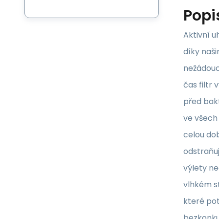
Popi
Aktivní uh
díky naši
nežádoucí
čas filtr
před bakt
ve všech 
celou dob
odstraňuj
výlety n
vlhkém st
které pot
bezkonkur