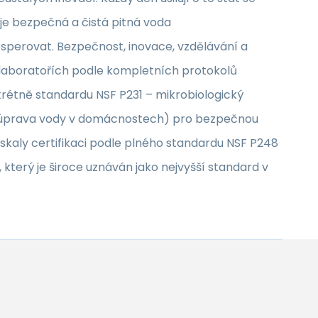
 je bezpečná a čistá pitná voda
osperovat. Bezpečnost, inovace, vzdělávání a
h laboratořích podle kompletních protokolů
krétně standardu NSF P231 – mikrobiologický
 (úprava vody v domácnostech) pro bezpečnou
ískaly certifikaci podle plného standardu NSF P248
který je široce uznáván jako nejvyšší standard v