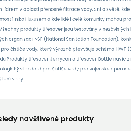
 lídrem v oblasti přenosné filtrace vody. Sní o světě, kde
ostí, nikoli luxusem a kde lidé i celé komunity mohou pr
.Všechny produkty Lifesaver jsou testovány v nezávislýc
ch organizací NSF (National Sanitation Foundation), kon
 pro čističe vody, který výrazně převyšuje schéma HWT
du.Produkty Lifesaver Jerrycan a Lifesaver Bottle navíc z
ologický standard pro čističe vody pro vojenské operace, 
ištění vody.
ledy navštívené produkty