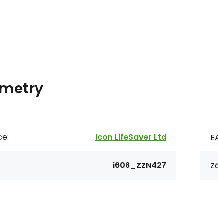
metry
ce:
Icon LifeSaver Ltd
E
i608_ZZN427
Zá