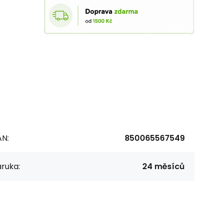
AN:
850065567549
ruka:
24 měsíců