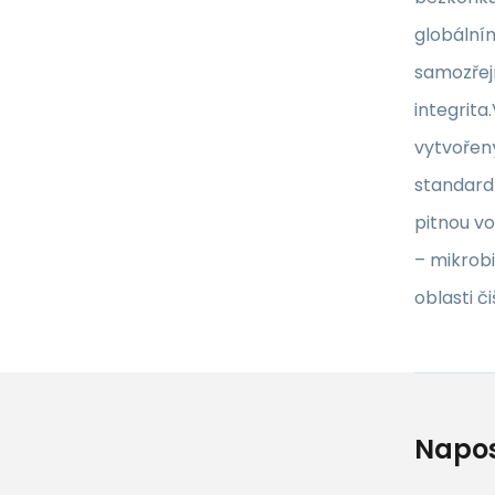
globálním
samozřejm
integrita
vytvořený
standard
pitnou vo
– mikrobi
oblasti č
Napos