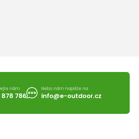
lejte nám
Nebo nám napište na
 878 786
info@e-outdoor.cz