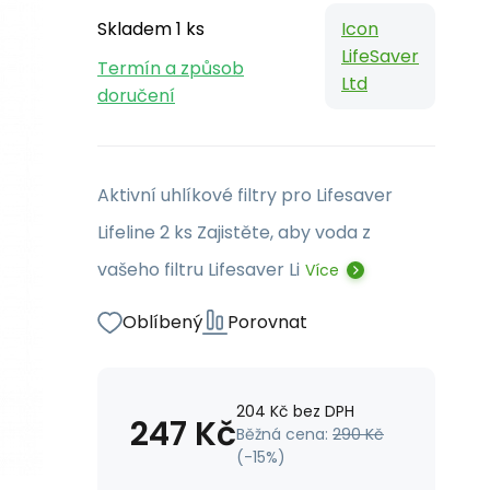
Skladem 1 ks
Icon
LifeSaver
Termín a způsob
Ltd
doručení
Aktivní uhlíkové filtry pro Lifesaver
Lifeline 2 ks Zajistěte, aby voda z
vašeho filtru Lifesaver Li
Více
Oblíbený
Porovnat
204
Kč
bez DPH
247
Kč
Běžná cena:
290
Kč
(-
15
%)