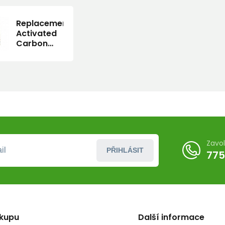
Replacement
Activated
Carbon
Filtres
Zavo
PŘIHLÁSIT
775
ákupu
Další informace