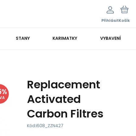
Přihlásit
Košík
STANY
KARIMATKY
VYBAVENÍ
Replacement
5
%
Activated
EVA
Carbon Filtres
Kód:
i608_ZZN427