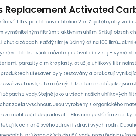
s
Replacement Activated Carb
líkové filtry pro Lifesaver Lifeline 2 ks Zajistěte, aby voda
m vyměnitelným filtrům s aktivním uhlím. Snižují obsah ch
 chuť a zápach. Každý filtr je účinný až na 100 litrů.Jakm
 vyměnit. Lifeline však můžete používat i bez něj – vyměnitel
eriemi, parazity a mikroplasty, ať už je uhlíkový filtr nai
produktech Lifesaver byly testovány a prokazují vynikajíc
u své životnosti, a to u různých kontaminantů, jako jsou ch
í zápach z vody.Stejně jako u všech našich uhlíkových filtr
echat zcela vyschnout. Jsou vyrobeny z organického mate
avu mohl začít degradovat. Hlavním posláním značky Life
řebují k ochraně svého zdraví i zdraví svých rodin. Dos
enčních, průkopnických čističů vody prostřednictvím neus