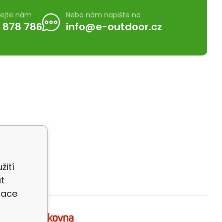
lejte nám
Nebo nám napište na
 878 786
info@e-outdoor.cz
žití
t
zace