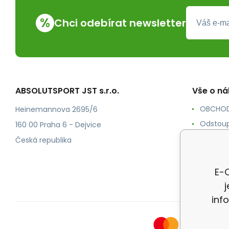
%
Chci odebírat newsletter
ABSOLUTSPORT JST s.r.o.
Vše o n
OBCHOD
Heinemannova 2695/6
Odstoup
160 00 Praha 6 - Dejvice
KONTAK
Česká republika
POŠTOV
Ochrana
E-O
inf