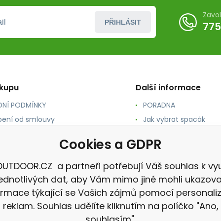
Zavo
PŘIHLÁSIT
775
ákupu
Další informace
NÍ PODMÍNKY
PORADNA
ení od smlouvy
Jak vybrat spacák
TY
Jak vybrat batoh
Cookies a GDPR
NÉ A DOPRAVA
Jak vybrat karimatku
 osobních údajů
Reklamace
UTDOOR.CZ a partneři potřebují Váš souhlas k vyu
jednotlivých dat, aby Vám mimo jiné mohli ukazova
ormace týkající se Vašich zájmů pomocí personali
reklam. Souhlas udělíte kliknutím na políčko "Ano,
souhlasím".