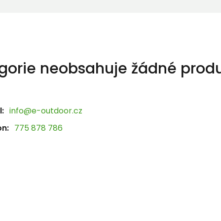
gorie neobsahuje žádné produ
:
info@e-outdoor.cz
on:
775 878 786