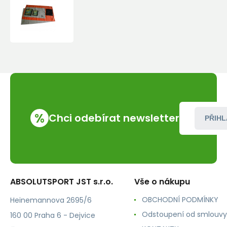
Ručník
Jurek
S+R
M
48x90cm
%
Chci odebírat newsletter
PŘIHL
ABSOLUTSPORT JST s.r.o.
Vše o nákupu
OBCHODNÍ PODMÍNKY
Heinemannova 2695/6
Odstoupení od smlouvy
160 00 Praha 6 - Dejvice