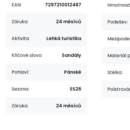
EAN:
7297210012487
Hmotnost/
Záruka:
24 měsíců
Podešev:
Aktivita:
Lehká turistika
Mezipode
Klíčové slovo:
Sandály
Materiál 
Pohlaví:
Pánské
Stélka:
Sezona:
SS26
Polstrová
Záruka:
24 měsíců