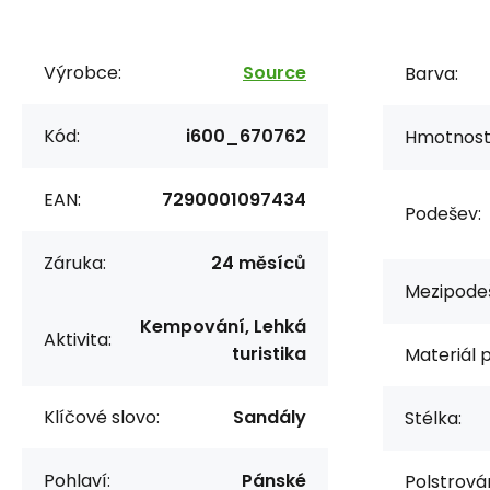
Výrobce:
Source
Barva:
Kód:
i600_670762
Hmotnost/
EAN:
7290001097434
Podešev:
Záruka:
24 měsíců
Mezipode
Kempování, Lehká
Aktivita:
turistika
Materiál 
Klíčové slovo:
Sandály
Stélka:
Pohlaví:
Pánské
Polstrová