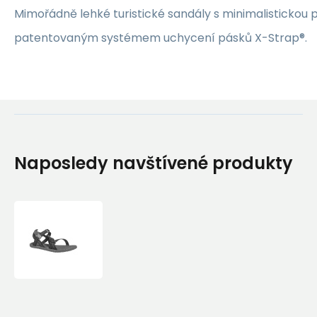
Mimořádně lehké turistické sandály s minimalistickou 
patentovaným systémem uchycení pásků X-Strap®.
Naposledy navštívené produkty
Sandály
Source
Solo
Unisex
Basalt
Black
Basalt