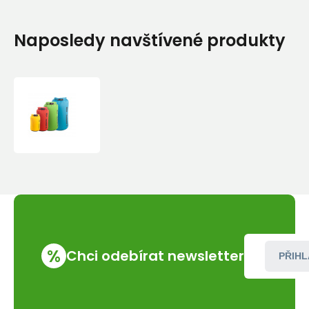
Naposledy navštívené produkty
Sea
to
Summit
Lightweight
Dry
Sack
2L
%
Chci odebírat newsletter
PŘIHL