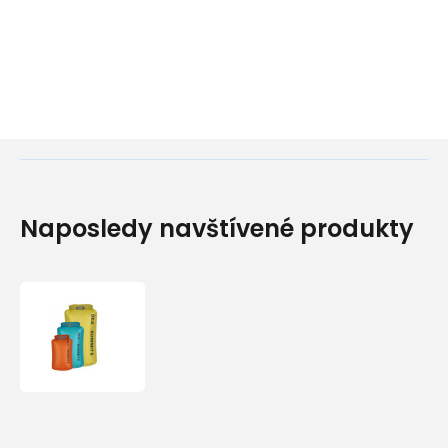
Naposledy navštívené produkty
Sea
to
Summit
Ultra-
Sil
Nano
Dry