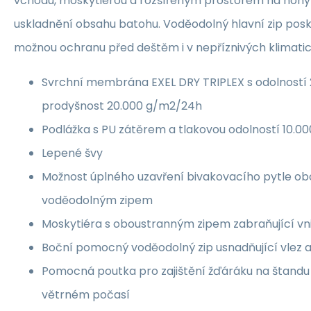
vchodu, moskytiérou a rozšířeným prostorem na noh
uskladnění obsahu batohu. Voděodolný hlavní zip pos
možnou ochranu před deštěm i v nepříznivých klimat
Svrchní membrána EXEL DRY TRIPLEX s odolností
prodyšnost 20.000 g/m2/24h
Podlážka s PU zátěrem a tlakovou odolností 10.
Lepené švy
Možnost úplného uzavření bivakovacího pytle o
voděodolným zipem
Moskytiéra s oboustranným zipem zabraňující vn
Boční pomocný voděodolný zip usnadňující vlez a
Pomocná poutka pro zajištění žďáráku na štandu p
větrném počasí