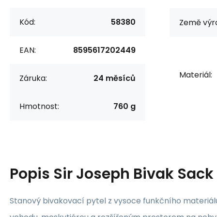
Kód:
58380
Země výr
EAN:
8595617202449
Materiál:
Záruka:
24 měsíců
Hmotnost:
760 g
Popis
Sir Joseph Bivak Sack
Stanový bivakovací pytel z vysoce funkčního materiál