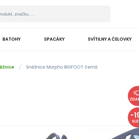
BATOHY
SPACÁKY
SVÍTILNY A ČELOVKY
ěžnice
Sněžnice Morpho BIGFOOT černá
ZDA
-
1
SL