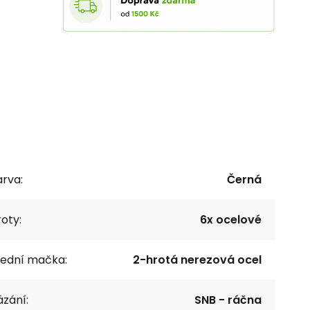
rva:
Černá
oty:
6x ocelové
řední mačka:
2-hrotá nerezová ocel
zání:
SNB - ráčna