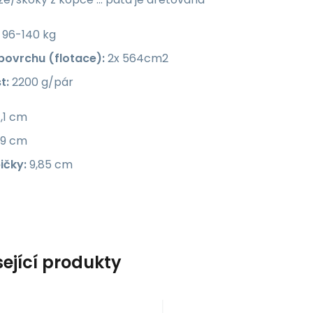
96-140 kg
 povrchu (flotace):
2x 564cm2
t:
2200 g/pár
,1 cm
,9 cm
ičky:
9,85 cm
sející produkty