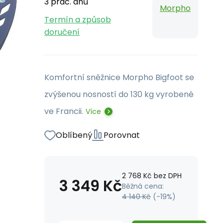
3 prac. dnů
Morpho
Termín a způsob
doručení
Komfortní sněžnice Morpho Bigfoot se
zvýšenou nosností do 130 kg vyrobené
ve Francii.
Více
Oblíbený
Porovnat
2 768
Kč
bez DPH
3 349
Kč
Běžná cena:
4 140
Kč
(-
19
%)