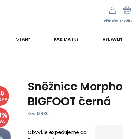
Přihlásit
Košík
STANY
KARIMATKY
VYBAVENÍ
Sněžnice Morpho
BIGFOOT černá
RMA
9
%
Kód:
12430
EVA
Obvykle expedujeme do