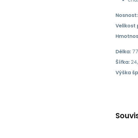
Nosnost:
Velikost
Hmotnos
Délka:
77
Šířka:
24
Výška šp
Souvi