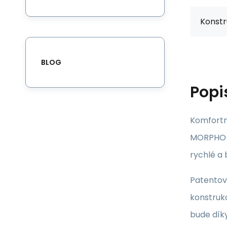
Konstr
BLOG
Popi
Komfortn
MORPHO p
rychlé a 
Patentova
konstrukc
bude díky