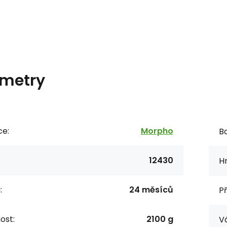
metry
ce:
Morpho
Ba
12430
Hr
:
24 měsíců
P
ost:
2100 g
Vá