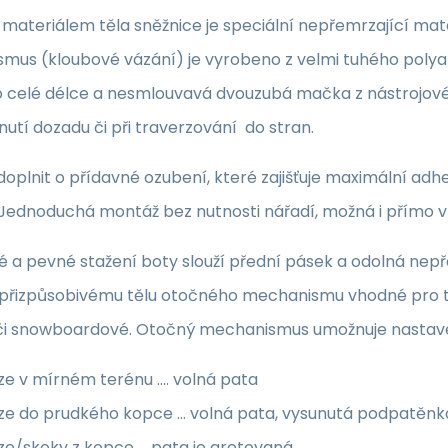
materiálem těla sněžnice je speciální nepřemrzající mate
mus (kloubové vázání) je vyrobeno z velmi tuhého polyam
o celé délce a nesmlouvavá dvouzubá mačka z nástrojové 
utí dozadu či při traverzování do stran.
doplnit o přídavné ozubení, které zajišťuje maximální adh
Jednoduchá montáž bez nutnosti nářadí, možná i přímo v
lé a pevné stažení boty slouží přední pásek a odolná ne
y přizpůsobivému tělu otočného mechanismu vhodné pro t
 či snowboardové. Otočný mechanismus umožnuje nastave
e v mírném terénu .... volná pata
e do prudkého kopce ... volná pata, vysunutá podpatěnk
e/skoky z kopce ... pata je aretovaná