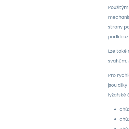
Použitým 
mechanis
strany p
podklouzn
Lze také 
svahům. 
Pro rych
jsou dík
lyžařské
chůz
chůz
chůz