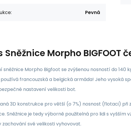
ukce:
Pevná
s
Sněžnice Morpho BIGFOOT č
í sněžnice Morpho Bigfoot se zvýšenou nosností do 140 k
oužívá francouzská a belgická armáda! Jeho vysoká spole
bezpečné nastavení velikosti bot.
ná 3D konstrukce pro větší (o 7%) nosnost (flotaci) při 
e. Sněžnice je tedy výborně použitelná pro lidi s vyšším v
 zachování své velikosti vyhovovat.