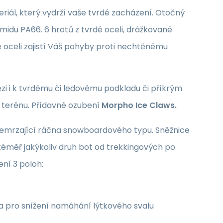
riál, který vydrží vaše tvrdé zacházení. Otočný
idu PA66. 6 hrotů z tvrdé oceli, drážkované
oceli zajistí Váš pohyby proti nechtěnému
ezi i k tvrdému či ledovému podkladu či příkrým
 terénu. Přídavné ozubení
Morpho Ice Claws.
přemrzající ráčna snowboardového typu. Sněžnice
éměř jakýkoliv druh bot od trekkingových po
ní 3 poloh:
a pro snížení namáhání lýtkového svalu