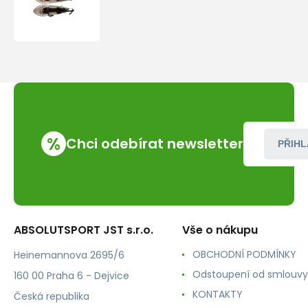
Morpho
Trimo
Alp
Grey
%
Chci odebírat newsletter
PŘIHL
ABSOLUTSPORT JST s.r.o.
Vše o nákupu
OBCHODNÍ PODMÍNKY
Heinemannova 2695/6
Odstoupení od smlouvy
160 00 Praha 6 - Dejvice
KONTAKTY
Česká republika