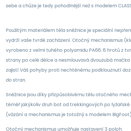
sebe a chůze je tedy pohodlnější než s modelem CLASSIC
Použitým materiálem těla sněžnice je speciální nepřemr
vydrží vaše tvrdé zacházení. Otočný mechanismus (kl
vyrobeno z velmi tuhého polyamidu PA66. 6 hrotů z tvr
strany po celé délce a nesmlouvavá dvouzubá mačka z
zajistí Váš pohyby proti nechtěnému podklouznutí doz
do stran.
Sněžnice jsou díky přizpůsobivému tělu otočného me
téměř jakýkoliv druh bot od trekkingových po lyžařsk
(vázání a mechanismus je totožný s modelem BigFoot)
Otočný mechanismus umožňuje nastavení 3 poloh: