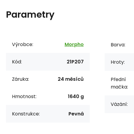
Parametry
Výrobce:
Morpho
Barva:
Kód:
21P207
Hroty:
Záruka:
24 měsíců
Přední
mačka:
Hmotnost:
1640 g
Vázání:
Konstrukce:
Pevná