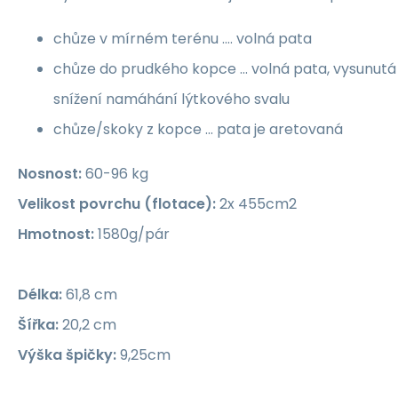
chůze v mírném terénu .... volná pata
chůze do prudkého kopce ... volná pata, vysunut
snížení namáhání lýtkového svalu
chůze/skoky z kopce ... pata je aretovaná
Nosnost:
60-96 kg
Velikost povrchu (flotace):
2x 455cm2
Hmotnost:
1580g/pár
Délka:
61,8 cm
Šířka:
20,2 cm
Výška špičky:
9,25cm